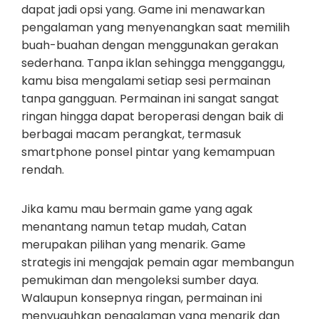
dapat jadi opsi yang. Game ini menawarkan
pengalaman yang menyenangkan saat memilih
buah-buahan dengan menggunakan gerakan
sederhana. Tanpa iklan sehingga mengganggu,
kamu bisa mengalami setiap sesi permainan
tanpa gangguan. Permainan ini sangat sangat
ringan hingga dapat beroperasi dengan baik di
berbagai macam perangkat, termasuk
smartphone ponsel pintar yang kemampuan
rendah.
Jika kamu mau bermain game yang agak
menantang namun tetap mudah, Catan
merupakan pilihan yang menarik. Game
strategis ini mengajak pemain agar membangun
pemukiman dan mengoleksi sumber daya.
Walaupun konsepnya ringan, permainan ini
menyuguhkan pengalaman yang menarik dan