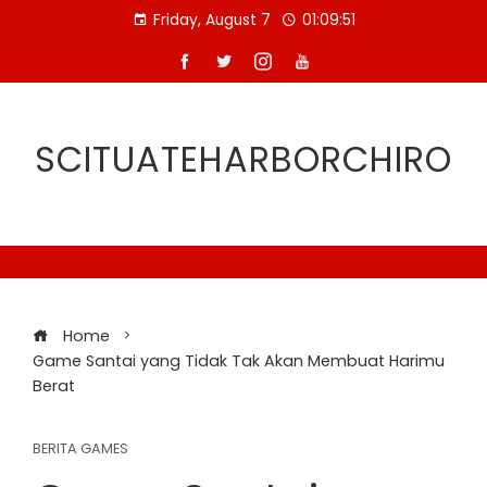
Skip
Friday, August 7
01:09:51
to
content
SCITUATEHARBORCHIRO
Home
Game Santai yang Tidak Tak Akan Membuat Harimu
Berat
BERITA GAMES