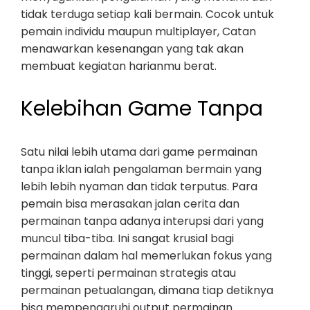
tidak terduga setiap kali bermain. Cocok untuk
pemain individu maupun multiplayer, Catan
menawarkan kesenangan yang tak akan
membuat kegiatan harianmu berat.
Kelebihan Game Tanpa
Satu nilai lebih utama dari game permainan
tanpa iklan ialah pengalaman bermain yang
lebih lebih nyaman dan tidak terputus. Para
pemain bisa merasakan jalan cerita dan
permainan tanpa adanya interupsi dari yang
muncul tiba-tiba. Ini sangat krusial bagi
permainan dalam hal memerlukan fokus yang
tinggi, seperti permainan strategis atau
permainan petualangan, dimana tiap detiknya
bisa mempengaruhi output permainan.