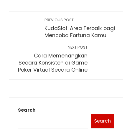
PREVIOUS POST
KudaSlot: Area Terbaik bagi
Mencoba Fortuna Kamu
NEXT POST
Cara Memenangkan
Secara Konsisten di Game
Poker Virtual Secara Online
Search
Search