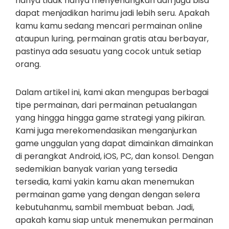
hanya tidak hanya menyenangkan dan juga bisa
dapat menjadikan harimu jadi lebih seru. Apakah
kamu kamu sedang mencari permainan online
ataupun luring, permainan gratis atau berbayar,
pastinya ada sesuatu yang cocok untuk setiap
orang.
Dalam artikel ini, kami akan mengupas berbagai
tipe permainan, dari permainan petualangan
yang hingga hingga game strategi yang pikiran.
Kami juga merekomendasikan menganjurkan
game unggulan yang dapat dimainkan dimainkan
di perangkat Android, iOS, PC, dan konsol. Dengan
sedemikian banyak varian yang tersedia
tersedia, kami yakin kamu akan menemukan
permainan game yang dengan dengan selera
kebutuhanmu, sambil membuat beban. Jadi,
apakah kamu siap untuk menemukan permainan