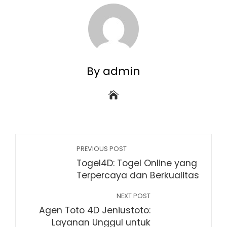
By admin
PREVIOUS POST
Togel4D: Togel Online yang
Terpercaya dan Berkualitas
NEXT POST
Agen Toto 4D Jeniustoto:
Layanan Unggul untuk