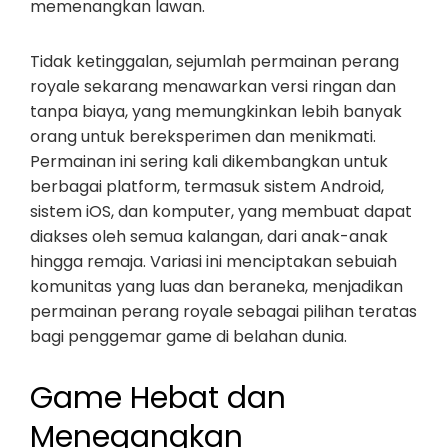
memenangkan lawan.
Tidak ketinggalan, sejumlah permainan perang
royale sekarang menawarkan versi ringan dan
tanpa biaya, yang memungkinkan lebih banyak
orang untuk bereksperimen dan menikmati.
Permainan ini sering kali dikembangkan untuk
berbagai platform, termasuk sistem Android,
sistem iOS, dan komputer, yang membuat dapat
diakses oleh semua kalangan, dari anak-anak
hingga remaja. Variasi ini menciptakan sebuiah
komunitas yang luas dan beraneka, menjadikan
permainan perang royale sebagai pilihan teratas
bagi penggemar game di belahan dunia.
Game Hebat dan
Menegangkan