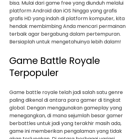
bisa. Mulai dari game free yang diunduh melalui
platform Android dan iOS hingga yang grafis
grafis HD yang indah di platform komputer, kita
hendak membimbing Anda mencari permainan
terbaik agar bergabung dalam pertempuran.
Bersiaplah untuk mengetahuinya lebih dalam!
Game Battle Royale
Terpopuler
Game battle royale telah jadi salah satu genre
paling dikenal di antara para gamer di tingkat
global. Dengan menggunakan gameplay yang
menegangkan, di mana sejumlah besar gamer
berbattles untuk jadi yang terakhir masih ada,
game ini memberikan pengalaman yang tidak
akan terlupakan. Di antara berbagai variasi