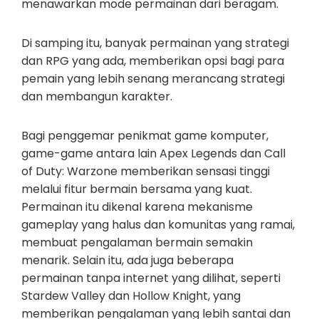
menawarkan mode permainan dari beragam.
Di samping itu, banyak permainan yang strategi
dan RPG yang ada, memberikan opsi bagi para
pemain yang lebih senang merancang strategi
dan membangun karakter.
Bagi penggemar penikmat game komputer,
game-game antara lain Apex Legends dan Call
of Duty: Warzone memberikan sensasi tinggi
melalui fitur bermain bersama yang kuat.
Permainan itu dikenal karena mekanisme
gameplay yang halus dan komunitas yang ramai,
membuat pengalaman bermain semakin
menarik. Selain itu, ada juga beberapa
permainan tanpa internet yang dilihat, seperti
Stardew Valley dan Hollow Knight, yang
memberikan pengalaman yang lebih santai dan