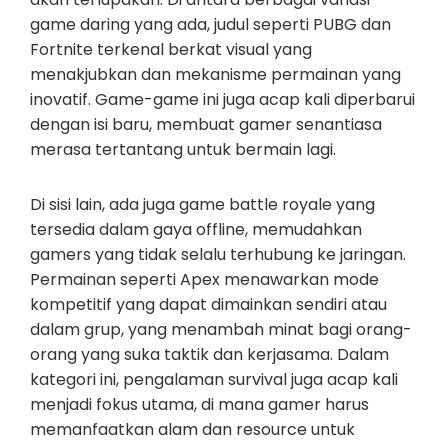
game daring yang ada, judul seperti PUBG dan
Fortnite terkenal berkat visual yang
menakjubkan dan mekanisme permainan yang
inovatif. Game-game ini juga acap kali diperbarui
dengan isi baru, membuat gamer senantiasa
merasa tertantang untuk bermain lagi.
Di sisi lain, ada juga game battle royale yang
tersedia dalam gaya offline, memudahkan
gamers yang tidak selalu terhubung ke jaringan.
Permainan seperti Apex menawarkan mode
kompetitif yang dapat dimainkan sendiri atau
dalam grup, yang menambah minat bagi orang-
orang yang suka taktik dan kerjasama. Dalam
kategori ini, pengalaman survival juga acap kali
menjadi fokus utama, di mana gamer harus
memanfaatkan alam dan resource untuk