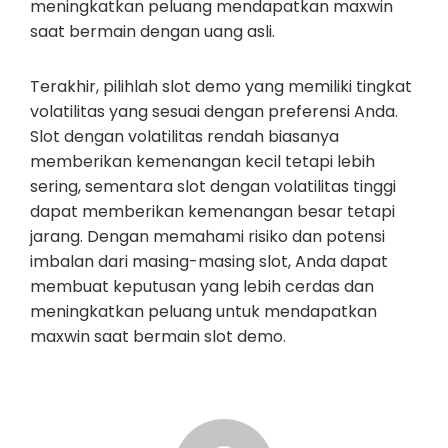
meningkatkan peluang mendapatkan maxwin
saat bermain dengan uang asli.
Terakhir, pilihlah slot demo yang memiliki tingkat
volatilitas yang sesuai dengan preferensi Anda.
Slot dengan volatilitas rendah biasanya
memberikan kemenangan kecil tetapi lebih
sering, sementara slot dengan volatilitas tinggi
dapat memberikan kemenangan besar tetapi
jarang. Dengan memahami risiko dan potensi
imbalan dari masing-masing slot, Anda dapat
membuat keputusan yang lebih cerdas dan
meningkatkan peluang untuk mendapatkan
maxwin saat bermain slot demo.