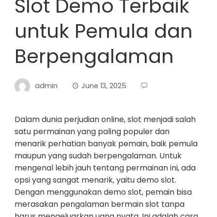
Slot Demo Terbaik
untuk Pemula dan
Berpengalaman
admin
June 13, 2025
Dalam dunia perjudian online, slot menjadi salah
satu permainan yang paling populer dan
menarik perhatian banyak pemain, baik pemula
maupun yang sudah berpengalaman. Untuk
mengenal lebih jauh tentang permainan ini, ada
opsi yang sangat menarik, yaitu demo slot.
Dengan menggunakan demo slot, pemain bisa
merasakan pengalaman bermain slot tanpa
harus mengeluarkan uang nyata. Ini adalah cara