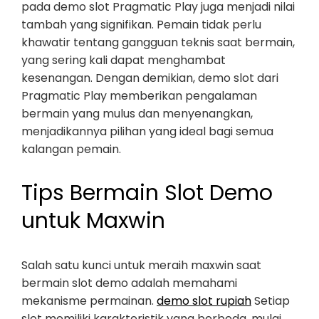
pada demo slot Pragmatic Play juga menjadi nilai
tambah yang signifikan. Pemain tidak perlu
khawatir tentang gangguan teknis saat bermain,
yang sering kali dapat menghambat
kesenangan. Dengan demikian, demo slot dari
Pragmatic Play memberikan pengalaman
bermain yang mulus dan menyenangkan,
menjadikannya pilihan yang ideal bagi semua
kalangan pemain.
Tips Bermain Slot Demo
untuk Maxwin
Salah satu kunci untuk meraih maxwin saat
bermain slot demo adalah memahami
mekanisme permainan.
demo slot rupiah
Setiap
slot memiliki karakteristik yang berbeda, mulai