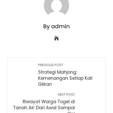
By admin
PREVIOUS POST
Strategi Mahjong:
Kemenangan Setiap Kali
Giliran
NEXT POST
Riwayat Warga Togel di
Tanah Air: Dari Awal Sampai