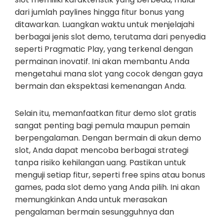
dari jumlah paylines hingga fitur bonus yang
ditawarkan. Luangkan waktu untuk menjelajahi
berbagai jenis slot demo, terutama dari penyedia
seperti Pragmatic Play, yang terkenal dengan
permainan inovatif. Ini akan membantu Anda
mengetahui mana slot yang cocok dengan gaya
bermain dan ekspektasi kemenangan Anda.
Selain itu, memanfaatkan fitur demo slot gratis
sangat penting bagi pemula maupun pemain
berpengalaman. Dengan bermain di akun demo
slot, Anda dapat mencoba berbagai strategi
tanpa risiko kehilangan uang. Pastikan untuk
menguji setiap fitur, seperti free spins atau bonus
games, pada slot demo yang Anda pilih. Ini akan
memungkinkan Anda untuk merasakan
pengalaman bermain sesungguhnya dan