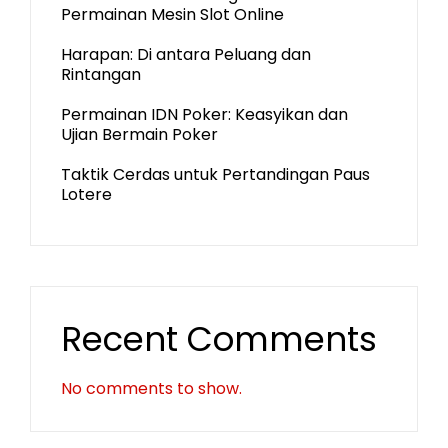
Permainan Mesin Slot Online
Harapan: Di antara Peluang dan
Rintangan
Permainan IDN Poker: Keasyikan dan
Ujian Bermain Poker
Taktik Cerdas untuk Pertandingan Paus
Lotere
Recent Comments
No comments to show.