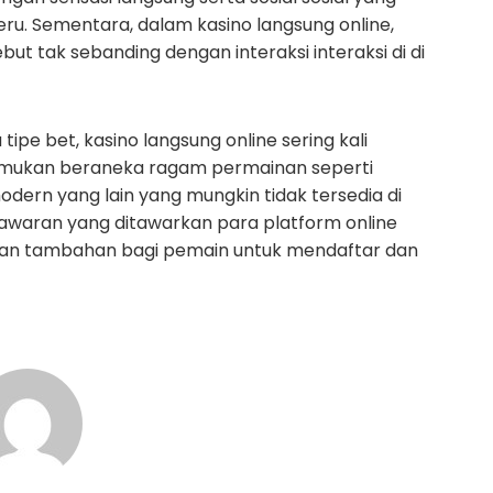
eru. Sementara, dalam kasino langsung online,
sebut tak sebanding dengan interaksi interaksi di di
 tipe bet, kasino langsung online sering kali
mukan beraneka ragam permainan seperti
modern yang lain yang mungkin tidak tersedia di
enawaran yang ditawarkan para platform online
ngan tambahan bagi pemain untuk mendaftar dan