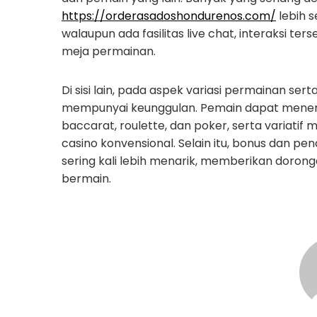
https://orderasadoshondurenos.com/
lebih s
walaupun ada fasilitas live chat, interaksi ter
meja permainan.
Di sisi lain, pada aspek variasi permainan serta
mempunyai keunggulan. Pemain dapat mene
baccarat, roulette, dan poker, serta variatif 
casino konvensional. Selain itu, bonus dan p
sering kali lebih menarik, memberikan doro
bermain.