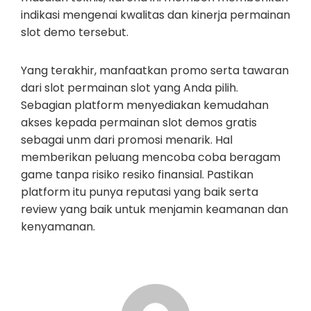
indikasi mengenai kwalitas dan kinerja permainan
slot demo tersebut.
Yang terakhir, manfaatkan promo serta tawaran
dari slot permainan slot yang Anda pilih.
Sebagian platform menyediakan kemudahan
akses kepada permainan slot demos gratis
sebagai unm dari promosi menarik. Hal
memberikan peluang mencoba coba beragam
game tanpa risiko resiko finansial. Pastikan
platform itu punya reputasi yang baik serta
review yang baik untuk menjamin keamanan dan
kenyamanan.