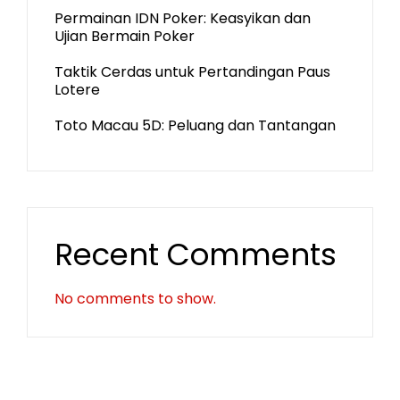
Permainan IDN Poker: Keasyikan dan
Ujian Bermain Poker
Taktik Cerdas untuk Pertandingan Paus
Lotere
Toto Macau 5D: Peluang dan Tantangan
Recent Comments
No comments to show.