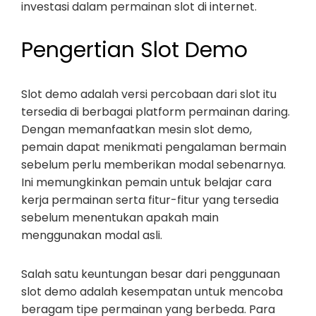
investasi dalam permainan slot di internet.
Pengertian Slot Demo
Slot demo adalah versi percobaan dari slot itu
tersedia di berbagai platform permainan daring.
Dengan memanfaatkan mesin slot demo,
pemain dapat menikmati pengalaman bermain
sebelum perlu memberikan modal sebenarnya.
Ini memungkinkan pemain untuk belajar cara
kerja permainan serta fitur-fitur yang tersedia
sebelum menentukan apakah main
menggunakan modal asli.
Salah satu keuntungan besar dari penggunaan
slot demo adalah kesempatan untuk mencoba
beragam tipe permainan yang berbeda. Para