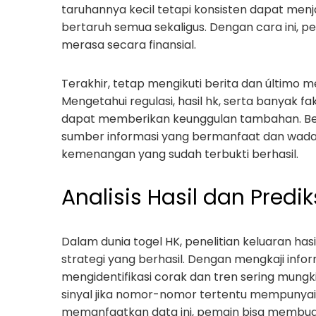
taruhannya kecil tetapi konsisten dapat menj
bertaruh semua sekaligus. Dengan cara ini,
merasa secara finansial.
Terakhir, tetap mengikuti berita dan último 
Mengetahui regulasi, hasil hk, serta banyak 
dapat memberikan keunggulan tambahan. Ber
sumber informasi yang bermanfaat dan wadah
kemenangan yang sudah terbukti berhasil.
Analisis Hasil dan Predik
Dalam dunia togel HK, penelitian keluaran h
strategi yang berhasil. Dengan mengkaji inf
mengidentifikasi corak dan tren sering mung
sinyal jika nomor-nomor tertentu mempunyai 
memanfaatkan data ini, pemain bisa membuat