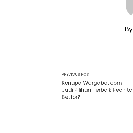
By
PREVIOUS POST
Kenapa Wargabet.com
Jadi Pilihan Terbaik Pecinta
Bettor?