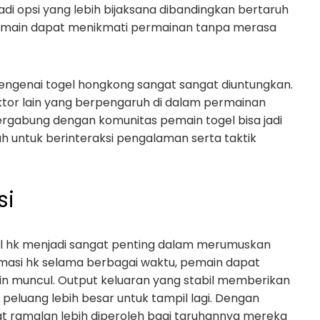
adi opsi yang lebih bijaksana dibandingkan bertaruh
 pemain dapat menikmati permainan tanpa merasa
mengenai togel hongkong sangat sangat diuntungkan.
faktor lain yang berpengaruh di dalam permainan
gabung dengan komunitas pemain togel bisa jadi
 untuk berinteraksi pengalaman serta taktik
si
asil hk menjadi sangat penting dalam merumuskan
ormasi hk selama berbagai waktu, pemain dapat
kin muncul. Output keluaran yang stabil memberikan
peluang lebih besar untuk tampil lagi. Dengan
 ramalan lebih diperoleh bagi taruhannya mereka