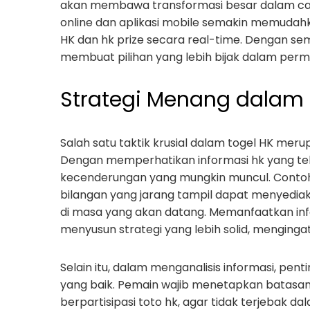
akan membawa transformasi besar dalam ca
online dan aplikasi mobile semakin memudah
HK dan hk prize secara real-time. Dengan s
membuat pilihan yang lebih bijak dalam perma
Strategi Menang dalam 
Salah satu taktik krusial dalam togel HK merup
Dengan memperhatikan informasi hk yang te
kecenderungan yang mungkin muncul. Contohn
bilangan yang jarang tampil dapat menyediak
di masa yang akan datang. Memanfaatkan in
menyusun strategi yang lebih solid, mengingat 
Selain itu, dalam menganalisis informasi, pen
yang baik. Pemain wajib menetapkan batasa
berpartisipasi toto hk, agar tidak terjebak d