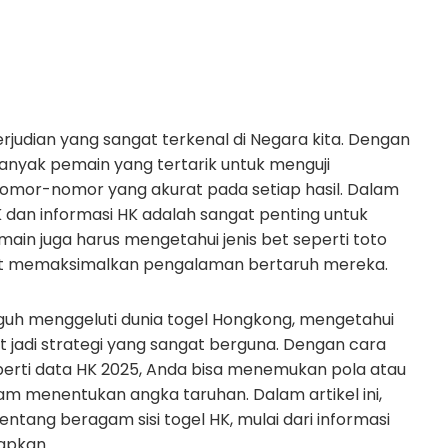
judian yang sangat terkenal di Negara kita. Dengan
nyak pemain yang tertarik untuk menguji
or-nomor yang akurat pada setiap hasil. Dalam
 dan informasi HK adalah sangat penting untuk
ain juga harus mengetahui jenis bet seperti toto
pat memaksimalkan pengalaman bertaruh mereka.
uh menggeluti dunia togel Hongkong, mengetahui
pat jadi strategi yang sangat berguna. Dengan cara
eperti data HK 2025, Anda bisa menemukan pola atau
m menentukan angka taruhan. Dalam artikel ini,
ang beragam sisi togel HK, mulai dari informasi
apkan.