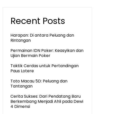
Recent Posts
Harapan: Di antara Peluang dan
Rintangan
Permainan IDN Poker: Keasyikan dan
Ujian Bermain Poker
Taktik Cerdas untuk Pertandingan
Paus Lotere
Toto Macau 5D: Peluang dan
Tantangan
Cerita Sukses: Dari Pendatang Baru
Berkembang Menjadi Ahli pada Dewi
4 Dimensi