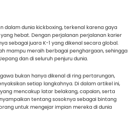
an dalam dunia kickboxing, terkenal karena gaya
 yang hebat. Dengan perjalanan perjalanan karier
 sebagai juara K-1 yang dikenal secara global.
telah mampu meraih berbagai penghargaan, sehingga
 Jepang dan di seluruh penjuru dunia.
gawa bukan hanya dikenal di ring pertarungan,
yaksikan setiap langkahnya. Di dalam artikel ini,
, yang mencakup latar belakang, capaian, serta
n menyampaikan tentang sosoknya sebagai bintang
orang untuk mengejar impian mereka di dunia