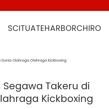
SCITUATEHARBORCHIRO
i Dunia Olahraga Olahraga Kickboxing
s Segawa Takeru di
lahraga Kickboxing