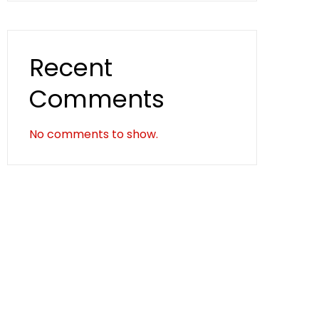
Recent
Comments
No comments to show.