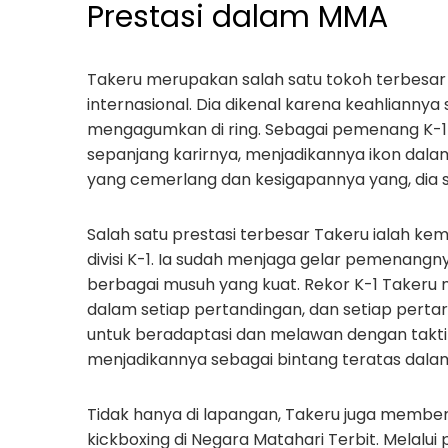
Prestasi dalam MMA
Takeru merupakan salah satu tokoh terbesar
internasional. Dia dikenal karena keahlianny
mengagumkan di ring. Sebagai pemenang K-1 
sepanjang karirnya, menjadikannya ikon dala
yang cemerlang dan kesigapannya yang, dia s
Salah satu prestasi terbesar Takeru ialah ke
divisi K-1. Ia sudah menjaga gelar pemenan
berbagai musuh yang kuat. Rekor K-1 Taker
dalam setiap pertandingan, dan setiap pert
untuk beradaptasi dan melawan dengan taktik 
menjadikannya sebagai bintang teratas dala
Tidak hanya di lapangan, Takeru juga membe
kickboxing di Negara Matahari Terbit. Melalui 