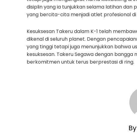
disiplin yang ia tunjukkan selama latihan dan
yang bercita-cita menjadi atlet profesional di 
Kesuksesan Takeru dalam K-1 telah membaw
dikenal di seluruh planet. Dengan pencapaiann
yang tinggi tetapi juga menunjukkan bahwa u
kesuksesan. Takeru Segawa dengan bangga me
berkomitmen untuk terus berprestasi di ring.
By