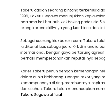
Takeru adalah seorang bintang terkemuka dal
1996, Takeru Segawa menunjukkan kepiawaian ya
pertama kali berlatih kickboxing pada usia 
orang karena skill-nya yang luar biasa dan 
Sebagai seorang kickboxer resmi, Takeru t
Ia dikenal luas sebagai juara K-1, di mana ia b
internasional. Dengan gaya bertarung agresif
berhasil mempertahankan reputasinya sebagai 
Karier Takeru penuh dengan kemenangan heb
dalam dunia kickboxing. Dengan rekor yang
kemampuannya di ring, membuatnya inspirasi 
dan usahan, Takeru telah menancapkan namany
Takeru Segawa official