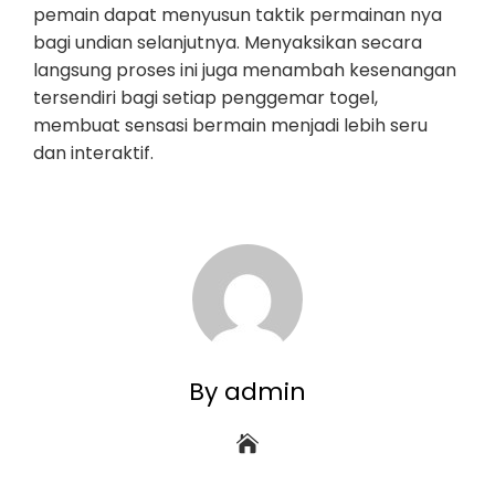
pemain dapat menyusun taktik permainan nya
bagi undian selanjutnya. Menyaksikan secara
langsung proses ini juga menambah kesenangan
tersendiri bagi setiap penggemar togel,
membuat sensasi bermain menjadi lebih seru
dan interaktif.
By admin