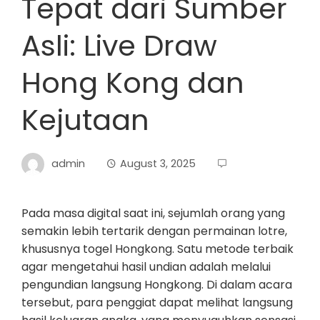
Tepat dari Sumber
Asli: Live Draw
Hong Kong dan
Kejutaan
admin
August 3, 2025
Pada masa digital saat ini, sejumlah orang yang
semakin lebih tertarik dengan permainan lotre,
khususnya togel Hongkong. Satu metode terbaik
agar mengetahui hasil undian adalah melalui
pengundian langsung Hongkong. Di dalam acara
tersebut, para penggiat dapat melihat langsung