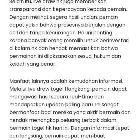
Selain itu, live draw hk juga memberikan
transparansi dan kepercayaan kepada pemain.
Dengan melihat segera hasil undian, pemain
dapat yakin bahwa prosesnya berjalan dengan
adil dan tanpa kecurangan. Hal ini penting
karena banyak orang memilih untuk berinvestasi
di kolam hk dan hendak memastikan bahwa
permainan ini dilaksanakan sesuai hukum dan
kaidah yang benar.
Manfaat lainnya adalah kemudahan informasi.
Melalui live draw togel Hongkong, pemain dapat
mengawasi hasil secara real-time dan
mendapatkan update paling baru. Ini sangat
bermanfaat bagi mereka yang aktif bermain dan
hendak menangkap peluang terbaik dalam
bermain togel hk hari ini. Dengan informasi tepat
dan langsung, pemain dapat membuat