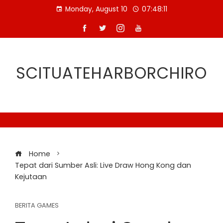
Skip
Monday, August 10
07:48:12
to
content
SCITUATEHARBORCHIRO
Home
Tepat dari Sumber Asli: Live Draw Hong Kong dan
Kejutaan
BERITA GAMES