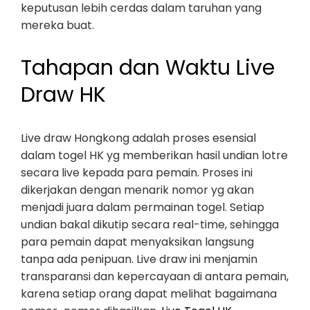
keputusan lebih cerdas dalam taruhan yang
mereka buat.
Tahapan dan Waktu Live
Draw HK
Live draw Hongkong adalah proses esensial
dalam togel HK yg memberikan hasil undian lotre
secara live kepada para pemain. Proses ini
dikerjakan dengan menarik nomor yg akan
menjadi juara dalam permainan togel. Setiap
undian bakal dikutip secara real-time, sehingga
para pemain dapat menyaksikan langsung
tanpa ada penipuan. Live draw ini menjamin
transparansi dan kepercayaan di antara pemain,
karena setiap orang dapat melihat bagaimana