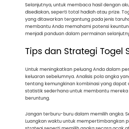
Selanjutnya, untuk membaca hasil dengan akura
disediakan, seperti total hadiah atau prize. To
yang ditawarkan tergantung pada jenis taruh
membantu Anda memahami potensi keuntunga
menjadi panduan dalam permainan selanjutny
Tips dan Strategi Togel 
Untuk meningkatkan peluang Anda dalam per
keluaran sebelumnya. Analisis pola angka y
tentang kemungkinan kombinasi yang dapat 
statistik sederhana untuk membantu mereka
beruntung.
Jangan terburu-buru dalam memilih angka. S
Luangkan waktu untuk mempertimbangkan pi
strategi seperti memilih angka secara acak 