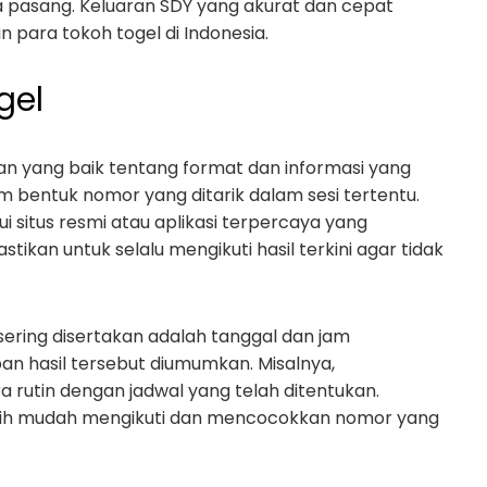
pasang. Keluaran SDY yang akurat dan cepat
para tokoh togel di Indonesia.
gel
yang baik tentang format dan informasi yang
lam bentuk nomor yang ditarik dalam sesi tertentu.
lui situs resmi atau aplikasi terpercaya yang
tikan untuk selalu mengikuti hasil terkini agar tidak
g sering disertakan adalah tanggal dan jam
an hasil tersebut diumumkan. Misalnya,
 rutin dengan jadwal yang telah ditentukan.
bih mudah mengikuti dan mencocokkan nomor yang