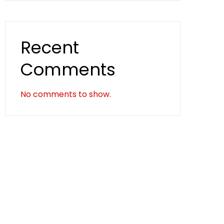
Recent
Comments
No comments to show.