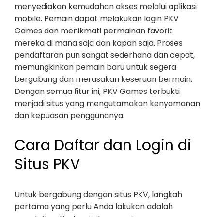
menyediakan kemudahan akses melalui aplikasi
mobile. Pemain dapat melakukan login PKV
Games dan menikmati permainan favorit
mereka di mana saja dan kapan saja. Proses
pendaftaran pun sangat sederhana dan cepat,
memungkinkan pemain baru untuk segera
bergabung dan merasakan keseruan bermain.
Dengan semua fitur ini, PKV Games terbukti
menjadi situs yang mengutamakan kenyamanan
dan kepuasan penggunanya.
Cara Daftar dan Login di
Situs PKV
Untuk bergabung dengan situs PKV, langkah
pertama yang perlu Anda lakukan adalah