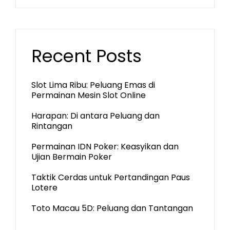
Recent Posts
Slot Lima Ribu: Peluang Emas di
Permainan Mesin Slot Online
Harapan: Di antara Peluang dan
Rintangan
Permainan IDN Poker: Keasyikan dan
Ujian Bermain Poker
Taktik Cerdas untuk Pertandingan Paus
Lotere
Toto Macau 5D: Peluang dan Tantangan