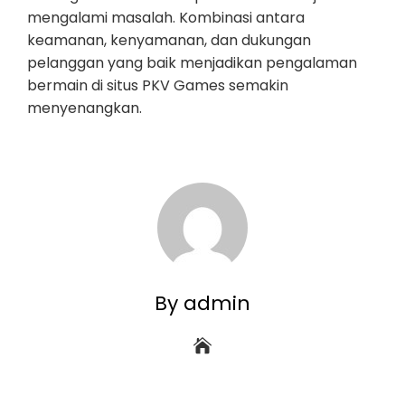
mengalami masalah. Kombinasi antara
keamanan, kenyamanan, dan dukungan
pelanggan yang baik menjadikan pengalaman
bermain di situs PKV Games semakin
menyenangkan.
By admin