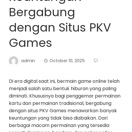
Bergabung
dengan Situs PKV
Games
admin
October 10, 2025
Di era digital saat ini, bermain game online telah
menjadi salah satu bentuk hiburan yang paling
diminati. Khususnya bagi penggemar permainan
kartu dan permainan tradisional, bergabung
dengan situs PKV Games menawarkan banyak
keuntungan yang tidak bisa diabaikan. Dari
berbagai macam permainan yang tersedia