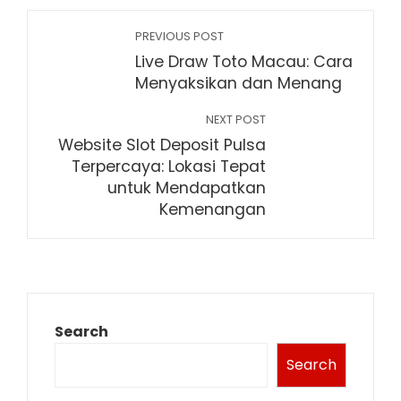
PREVIOUS POST
Live Draw Toto Macau: Cara
Menyaksikan dan Menang
NEXT POST
Website Slot Deposit Pulsa
Terpercaya: Lokasi Tepat
untuk Mendapatkan
Kemenangan
Search
Search