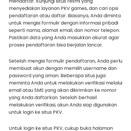
mendaftar. Kunjungi situs resmi yang
menyediakan layanan PKV games, dan cari opsi
pendaftaran atau daftar. Biasanya, Anda diminta
untuk mengisi formulir dengan informasi pribadi
seperti nama, alamat email, dan nomor telepon.
Pastikan data yang Anda masukkan akurat agar
proses pendaftaran bisa berjalan lancar.
Setelah mengisi formulir pendaftaran, Anda perlu
membuat akun dengan memilih username dan
password yang aman. Beberapa situs juga
meminta Anda untuk melakukan verifikasi melalui
email atau SMS yang akan dikirimkan ke nomor
yang Anda daftarkan. Setelah berhasil
melakukan verifikasi, akun Anda siap digunakan
untuk login ke situs PKV.
Untuk login ke situs PKV, cukup buka halaman