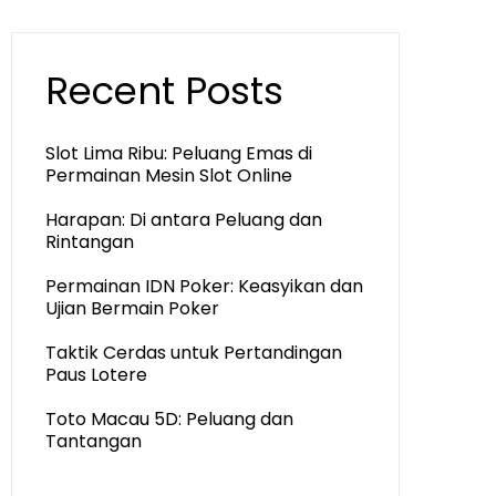
Recent Posts
Slot Lima Ribu: Peluang Emas di
Permainan Mesin Slot Online
Harapan: Di antara Peluang dan
Rintangan
Permainan IDN Poker: Keasyikan dan
Ujian Bermain Poker
Taktik Cerdas untuk Pertandingan
Paus Lotere
Toto Macau 5D: Peluang dan
Tantangan