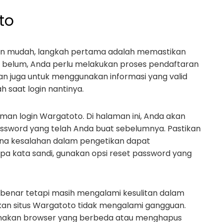
to
n mudah, langkah pertama adalah memastikan
ka belum, Anda perlu melakukan proses pendaftaran
kan juga untuk menggunakan informasi yang valid
 saat login nantinya.
laman login Wargatoto. Di halaman ini, Anda akan
sword yang telah Anda buat sebelumnya. Pastikan
na kesalahan dalam pengetikan dapat
pa kata sandi, gunakan opsi reset password yang
 benar tetapi masih mengalami kesulitan dalam
tikan situs Wargatoto tidak mengalami gangguan.
unakan browser yang berbeda atau menghapus