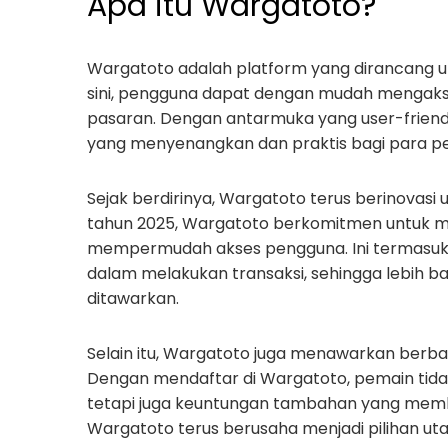
Apa itu Wargatoto?
Wargatoto adalah platform yang dirancang un
sini, pengguna dapat dengan mudah mengakse
pasaran. Dengan antarmuka yang user-frie
yang menyenangkan dan praktis bagi para p
Sejak berdirinya, Wargatoto terus berinovasi
tahun 2025, Wargatoto berkomitmen untuk m
mempermudah akses pengguna. Ini termasuk
dalam melakukan transaksi, sehingga lebih 
ditawarkan.
Selain itu, Wargatoto juga menawarkan berb
Dengan mendaftar di Wargatoto, pemain ti
tetapi juga keuntungan tambahan yang mem
Wargatoto terus berusaha menjadi pilihan utam