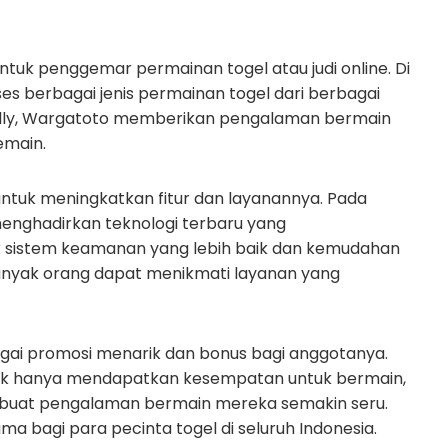
tuk penggemar permainan togel atau judi online. Di
s berbagai jenis permainan togel dari berbagai
ndly, Wargatoto memberikan pengalaman bermain
emain.
 untuk meningkatkan fitur dan layanannya. Pada
enghadirkan teknologi terbaru yang
 sistem keamanan yang lebih baik dan kemudahan
banyak orang dapat menikmati layanan yang
agai promosi menarik dan bonus bagi anggotanya.
dak hanya mendapatkan kesempatan untuk bermain,
buat pengalaman bermain mereka semakin seru.
a bagi para pecinta togel di seluruh Indonesia.