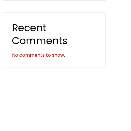
Recent
Comments
No comments to show.