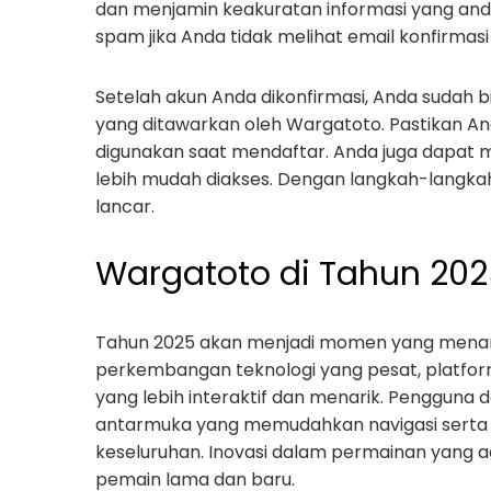
dan menjamin keakuratan informasi yang and
spam jika Anda tidak melihat email konfirmasi 
Setelah akun Anda dikonfirmasi, Anda sudah b
yang ditawarkan oleh Wargatoto. Pastikan 
digunakan saat mendaftar. Anda juga dapat 
lebih mudah diakses. Dengan langkah-langkah
lancar.
Wargatoto di Tahun 20
Tahun 2025 akan menjadi momen yang menar
perkembangan teknologi yang pesat, platform
yang lebih interaktif dan menarik. Penggun
antarmuka yang memudahkan navigasi serta
keseluruhan. Inovasi dalam permainan yang 
pemain lama dan baru.