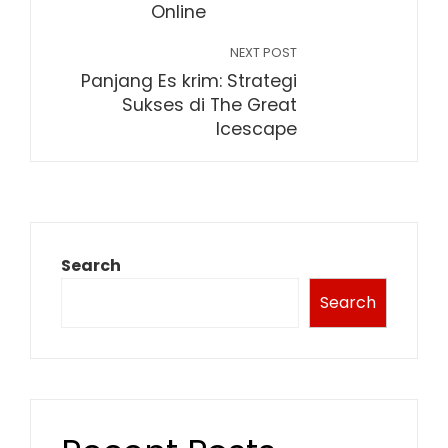
Online
NEXT POST
Panjang Es krim: Strategi
Sukses di The Great
Icescape
Search
Search