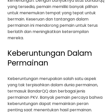
kemenangan. Dengan banyaknya situs bandarqq
yang tersedia, pemain memiliki banyak pilihan
untuk menemukan tempat yang tepat untuk
bermain. Keseruan dan tantangan dalam
permainan ini mendorong pemain untuk terus
berlatih dan meningkatkan keterampilan
mereka.
Keberuntungan Dalam
Permainan
Keberuntungan merupakan salah satu aspek
yang tak terpisahkan dalam dunia permainan,
termasuk BandarQQ dan berbagai jenis
permainan PKV. Banyak pemain percaya bahwa
keberuntungan dapat memainkan peran
penting saat menentukan hasil permainan.