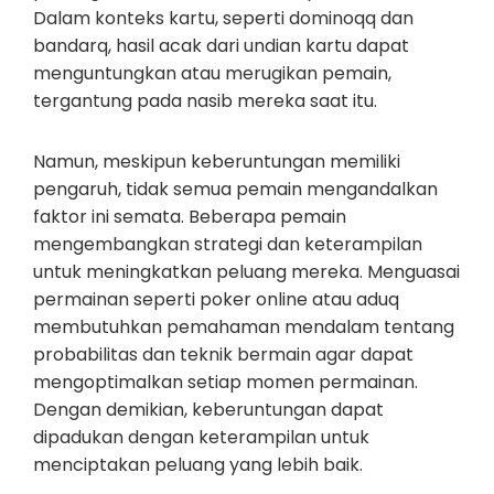
Dalam konteks kartu, seperti dominoqq dan
bandarq, hasil acak dari undian kartu dapat
menguntungkan atau merugikan pemain,
tergantung pada nasib mereka saat itu.
Namun, meskipun keberuntungan memiliki
pengaruh, tidak semua pemain mengandalkan
faktor ini semata. Beberapa pemain
mengembangkan strategi dan keterampilan
untuk meningkatkan peluang mereka. Menguasai
permainan seperti poker online atau aduq
membutuhkan pemahaman mendalam tentang
probabilitas dan teknik bermain agar dapat
mengoptimalkan setiap momen permainan.
Dengan demikian, keberuntungan dapat
dipadukan dengan keterampilan untuk
menciptakan peluang yang lebih baik.