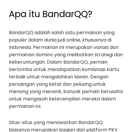
Apa itu BandarQQ?
BandarQQ adalah salah satu permainan yang
populer dalam dunia judi online, khususnya di
Indonesia. Permainan ini merupakan variasi dari
permainan domino yang melibatkan strategi dan
keberuntungan. Dalam BandarQQ, pemain
berlomba untuk mendapatkan kombinasi kartu
terbaik untuk mengalahkan lawan. Dengan
persaingan yang ketat dan peluang untuk
menang yang menarik, banyak pemain berusaha
untuk mengasah keterampilan mereka dalam
permainan ini.
Situs-situs yang menawarkan BandarQQ
biasanya merupakan bagian dari platform PKV