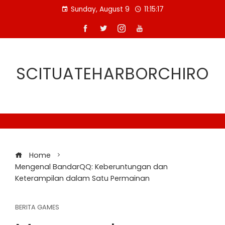
Skip
Sunday, August 9
11:15:17
to
content
SCITUATEHARBORCHIRO
Home
Mengenal BandarQQ: Keberuntungan dan
Keterampilan dalam Satu Permainan
BERITA GAMES