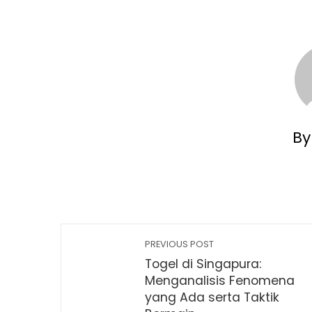
By
PREVIOUS POST
Togel di Singapura:
Menganalisis Fenomena
yang Ada serta Taktik