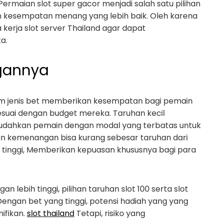
 Permaian slot super gacor menjadi salah satu pilihan
an kesempatan menang yang lebih baik. Oleh karena
a kerja slot server Thailand agar dapat
a.
ngannya
am jenis bet memberikan kesempatan bagi pemain
sesuai dengan budget mereka. Taruhan kecil
udahkan pemain dengan modal yang terbatas untuk
pun kemenangan bisa kurang sebesar taruhan dari
h tinggi, Memberikan kepuasan khususnya bagi para
n lebih tinggi, pilihan taruhan slot 100 serta slot
engan bet yang tinggi, potensi hadiah yang yang
ifikan.
slot thailand
Tetapi, risiko yang