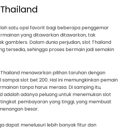
 Thailand
salah satu opsi favorit bagi beberapa penggemar
ermainan yang ditawarkan ditawarkan, tak
k gamblers. Dalam dunia perjudian, slot Thailand
ng tersedia, sehingga proses bermain jadi semakin
r Thailand menawarkan pilihan taruhan dengan
il sampai slot bet 200. Hal ini memungkinkan pemain
ainan tanpa harus merasa. Di samping itu,
nd adalah adanya peluang untuk menemukan slot
i tingkat pembayaran yang tinggi, yang membuat
menangan besar.
uga dapat menelusuri lebih banyak fitur dan