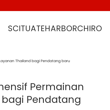
SCITUATEHARBORCHIRO
Layanan Thailand bagi Pendatang baru
ensif Permainan
 bagi Pendatang