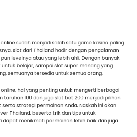
 online sudah menjadi salah satu game kasino paling
snya, slot dari Thailand hadir dengan pengalaman
un levelnya atau yang lebih ahli. Dengan banyak
cok untuk belajar, sampai slot super menang yang
ng, semuanya tersedia untuk semua orang.
 online, hal yang penting untuk mengerti berbagai
 taruhan 100 dan juga slot bet 200 menjadi pilihan
serta strategi permainan Anda. Naskah ini akan
er Thailand, beserta trik dan tips untuk
dapat menikmati permainan lebih baik dan juga