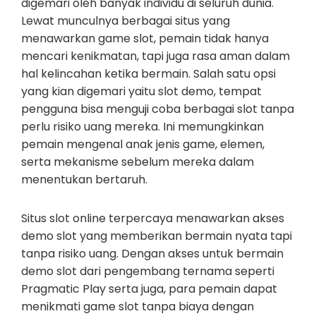
digemari oleh banyak individu di seluruh dunia.
Lewat munculnya berbagai situs yang
menawarkan game slot, pemain tidak hanya
mencari kenikmatan, tapi juga rasa aman dalam
hal kelincahan ketika bermain. Salah satu opsi
yang kian digemari yaitu slot demo, tempat
pengguna bisa menguji coba berbagai slot tanpa
perlu risiko uang mereka. Ini memungkinkan
pemain mengenal anak jenis game, elemen,
serta mekanisme sebelum mereka dalam
menentukan bertaruh.
Situs slot online terpercaya menawarkan akses
demo slot yang memberikan bermain nyata tapi
tanpa risiko uang. Dengan akses untuk bermain
demo slot dari pengembang ternama seperti
Pragmatic Play serta juga, para pemain dapat
menikmati game slot tanpa biaya dengan