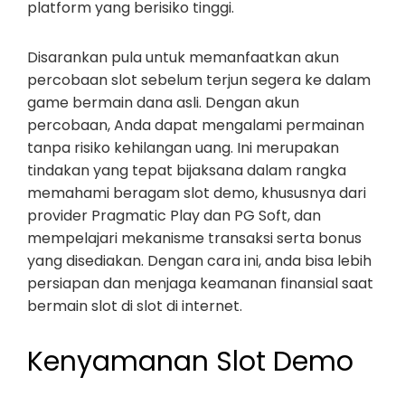
platform yang berisiko tinggi.
Disarankan pula untuk memanfaatkan akun
percobaan slot sebelum terjun segera ke dalam
game bermain dana asli. Dengan akun
percobaan, Anda dapat mengalami permainan
tanpa risiko kehilangan uang. Ini merupakan
tindakan yang tepat bijaksana dalam rangka
memahami beragam slot demo, khususnya dari
provider Pragmatic Play dan PG Soft, dan
mempelajari mekanisme transaksi serta bonus
yang disediakan. Dengan cara ini, anda bisa lebih
persiapan dan menjaga keamanan finansial saat
bermain slot di slot di internet.
Kenyamanan Slot Demo