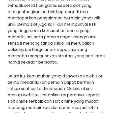
tematik serta tipe game, seperti slot yang
menguntungkan hari ini, tiap penjudi bisa
mendapatkan pengalaman bermain yang unik
unik. Demo slot juga kali-kali mempunyai RTP
yang tinggi serta kemudahan bonus yang
menarik, jadi para pemain dapat mengalami
sensasi menang tanpa risiko. Ini merupakan
peluang berharga untuk siapa saja yang
mencoba menggunakan strategi yang baru atau
hanya sekedar bersantai.
Selain itu, kemudahan yang ditawarkan oleh slot
demo menandakan pemain dapat bermain
setiap saat serta dimanapun. Melalui akses
menuju website slot online terpercaya, seperti
slot online terbaik dan slot online yang mudah
menang, memainkan slot demo menjadi lebih