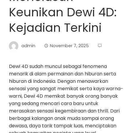
Keunikan Dewi 4D:
Kejadian Terkini
admin
November 7, 2025
Dewi 4D sudah muncul sebagai fenomena
menarik di alam permainan dan hiburan serta
hiburan di Indonesia. Dengan menawarkan
sensasi yang sangat memikat serta kaya warna-
warni, Dewi 4D memikat banyak orang banyak
yang sedang mencari cara baru untuk
merasakan sensasi kegembiraan dan thrill. Dari
berbagai kalangan anak muda sampai orang
dewasa, daya tarik tampak luas, menciptakan