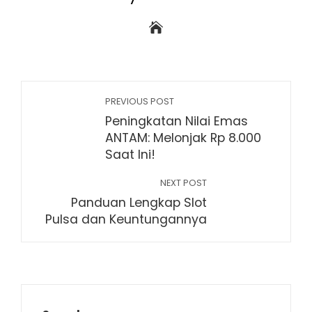
PREVIOUS POST
Peningkatan Nilai Emas
ANTAM: Melonjak Rp 8.000
Saat Ini!
NEXT POST
Panduan Lengkap Slot
Pulsa dan Keuntungannya