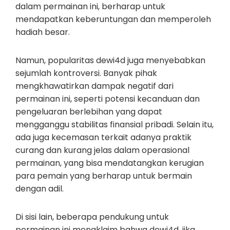
dalam permainan ini, berharap untuk
mendapatkan keberuntungan dan memperoleh
hadiah besar.
Namun, popularitas dewi4d juga menyebabkan
sejumlah kontroversi. Banyak pihak
mengkhawatirkan dampak negatif dari
permainan ini, seperti potensi kecanduan dan
pengeluaran berlebihan yang dapat
mengganggu stabilitas finansial pribadi. Selain itu,
ada juga kecemasan terkait adanya praktik
curang dan kurang jelas dalam operasional
permainan, yang bisa mendatangkan kerugian
para pemain yang berharap untuk bermain
dengan adil.
Di sisi lain, beberapa pendukung untuk
permainan ini mengklaim bahwa dewi4d, jika