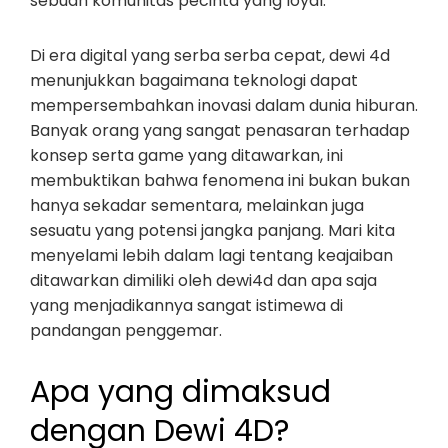
sebuah komunitas pecinta yang loyal.
Di era digital yang serba serba cepat, dewi 4d
menunjukkan bagaimana teknologi dapat
mempersembahkan inovasi dalam dunia hiburan.
Banyak orang yang sangat penasaran terhadap
konsep serta game yang ditawarkan, ini
membuktikan bahwa fenomena ini bukan bukan
hanya sekadar sementara, melainkan juga
sesuatu yang potensi jangka panjang. Mari kita
menyelami lebih dalam lagi tentang keajaiban
ditawarkan dimiliki oleh dewi4d dan apa saja
yang menjadikannya sangat istimewa di
pandangan penggemar.
Apa yang dimaksud
dengan Dewi 4D?