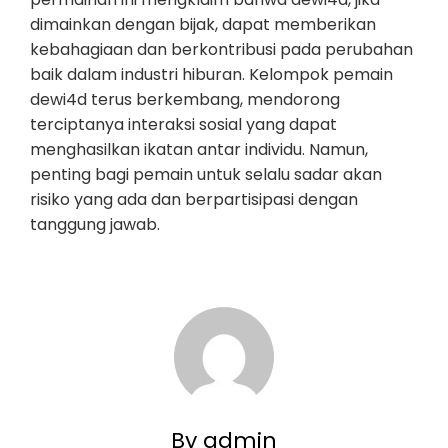
dimainkan dengan bijak, dapat memberikan
kebahagiaan dan berkontribusi pada perubahan
baik dalam industri hiburan. Kelompok pemain
dewi4d terus berkembang, mendorong
terciptanya interaksi sosial yang dapat
menghasilkan ikatan antar individu. Namun,
penting bagi pemain untuk selalu sadar akan
risiko yang ada dan berpartisipasi dengan
tanggung jawab.
By admin