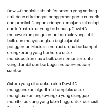
Dewi 4D adalah sebuah fenomena yang sedang
naik daun di kalangan penggemar game numerik
dan prediksi. Dengan adanya kemajuan teknologi
dan infrastruktur yang terhubung, Dewi 4D
menawarkan pengalaman bermain yang lebih
baik dan menyenangkan bagi sejumlah
penggemar. Media ini menjadi arena berkumpul
orang-orang yang berharap untuk
mendapatkan nasib baik dari nomor tertentu
yang diambil dari berbagai macam-macam
sumber.
Sistem yang diterapkan oleh Dewi 4D
menggunakan algoritma kompleks untuk
menghasilkan angka-angka yang dianggap
memiliki peluang yang lebih tinggi untuk berhasil.