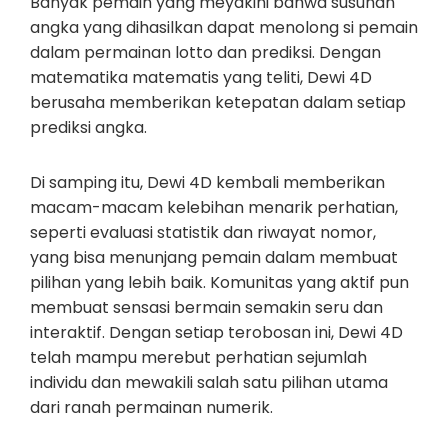
Banyak pemain yang meyakini bahwa susunan
angka yang dihasilkan dapat menolong si pemain
dalam permainan lotto dan prediksi. Dengan
matematika matematis yang teliti, Dewi 4D
berusaha memberikan ketepatan dalam setiap
prediksi angka.
Di samping itu, Dewi 4D kembali memberikan
macam-macam kelebihan menarik perhatian,
seperti evaluasi statistik dan riwayat nomor,
yang bisa menunjang pemain dalam membuat
pilihan yang lebih baik. Komunitas yang aktif pun
membuat sensasi bermain semakin seru dan
interaktif. Dengan setiap terobosan ini, Dewi 4D
telah mampu merebut perhatian sejumlah
individu dan mewakili salah satu pilihan utama
dari ranah permainan numerik.