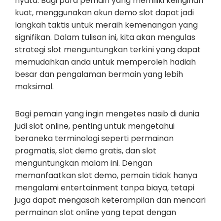
nyata. Bagi para pemain yang memiliki keinginan
kuat, menggunakan akun demo slot dapat jadi
langkah taktis untuk meraih kemenangan yang
signifikan. Dalam tulisan ini, kita akan mengulas
strategi slot menguntungkan terkini yang dapat
memudahkan anda untuk memperoleh hadiah
besar dan pengalaman bermain yang lebih
maksimal.
Bagi pemain yang ingin mengetes nasib di dunia
judi slot online, penting untuk mengetahui
beraneka terminologi seperti permainan
pragmatis, slot demo gratis, dan slot
menguntungkan malam ini. Dengan
memanfaatkan slot demo, pemain tidak hanya
mengalami entertainment tanpa biaya, tetapi
juga dapat mengasah keterampilan dan mencari
permainan slot online yang tepat dengan