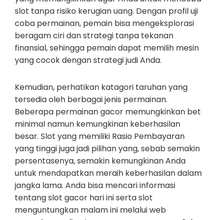
slot tanpa risiko kerugian uang. Dengan profil uji
coba permainan, pemain bisa mengeksplorasi
beragam ciri dan strategi tanpa tekanan
finansial, sehingga pemain dapat memilih mesin
yang cocok dengan strategi judi Anda.
Kemudian, perhatikan katagori taruhan yang
tersedia oleh berbagai jenis permainan.
Beberapa permainan gacor memungkinkan bet
minimal namun kemungkinan keberhasilan
besar. Slot yang memiliki Rasio Pembayaran
yang tinggi juga jadi pilihan yang, sebab semakin
persentasenya, semakin kemungkinan Anda
untuk mendapatkan meraih keberhasilan dalam
jangka lama. Anda bisa mencari informasi
tentang slot gacor hari ini serta slot
menguntungkan malam ini melalui web