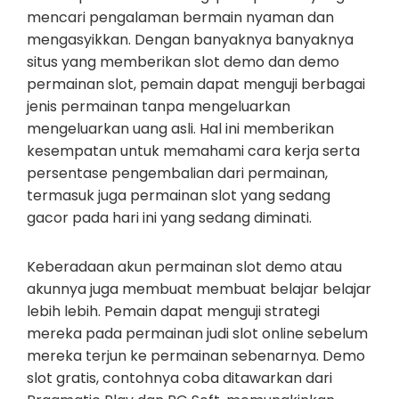
mencari pengalaman bermain nyaman dan
mengasyikkan. Dengan banyaknya banyaknya
situs yang memberikan slot demo dan demo
permainan slot, pemain dapat menguji berbagai
jenis permainan tanpa mengeluarkan
mengeluarkan uang asli. Hal ini memberikan
kesempatan untuk memahami cara kerja serta
persentase pengembalian dari permainan,
termasuk juga permainan slot yang sedang
gacor pada hari ini yang sedang diminati.
Keberadaan akun permainan slot demo atau
akunnya juga membuat membuat belajar belajar
lebih lebih. Pemain dapat menguji strategi
mereka pada permainan judi slot online sebelum
mereka terjun ke permainan sebenarnya. Demo
slot gratis, contohnya coba ditawarkan dari