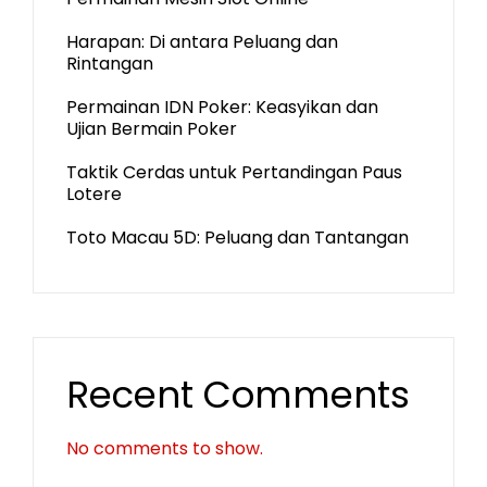
Harapan: Di antara Peluang dan
Rintangan
Permainan IDN Poker: Keasyikan dan
Ujian Bermain Poker
Taktik Cerdas untuk Pertandingan Paus
Lotere
Toto Macau 5D: Peluang dan Tantangan
Recent Comments
No comments to show.