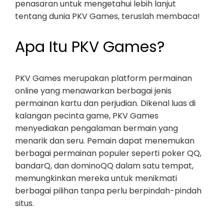
penasaran untuk mengetahui lebih lanjut
tentang dunia PKV Games, teruslah membaca!
Apa Itu PKV Games?
PKV Games merupakan platform permainan
online yang menawarkan berbagai jenis
permainan kartu dan perjudian. Dikenal luas di
kalangan pecinta game, PKV Games
menyediakan pengalaman bermain yang
menarik dan seru. Pemain dapat menemukan
berbagai permainan populer seperti poker QQ,
bandarQ, dan dominoQQ dalam satu tempat,
memungkinkan mereka untuk menikmati
berbagai pilihan tanpa perlu berpindah-pindah
situs.