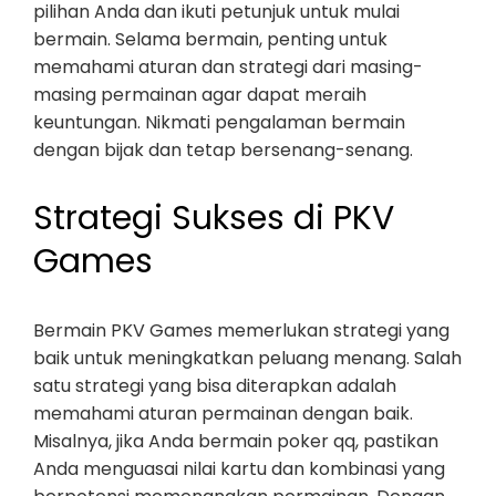
pilihan Anda dan ikuti petunjuk untuk mulai
bermain. Selama bermain, penting untuk
memahami aturan dan strategi dari masing-
masing permainan agar dapat meraih
keuntungan. Nikmati pengalaman bermain
dengan bijak dan tetap bersenang-senang.
Strategi Sukses di PKV
Games
Bermain PKV Games memerlukan strategi yang
baik untuk meningkatkan peluang menang. Salah
satu strategi yang bisa diterapkan adalah
memahami aturan permainan dengan baik.
Misalnya, jika Anda bermain poker qq, pastikan
Anda menguasai nilai kartu dan kombinasi yang