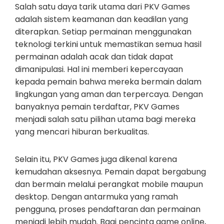
Salah satu daya tarik utama dari PKV Games
adalah sistem keamanan dan keadilan yang
diterapkan. Setiap permainan menggunakan
teknologi terkini untuk memastikan semua hasil
permainan adalah acak dan tidak dapat
dimanipulasi. Hal ini memberi kepercayaan
kepada pemain bahwa mereka bermain dalam
lingkungan yang aman dan terpercaya. Dengan
banyaknya pemain terdaftar, PKV Games
menjadi salah satu pilihan utama bagi mereka
yang mencari hiburan berkualitas.
Selain itu, PKV Games juga dikenal karena
kemudahan aksesnya. Pemain dapat bergabung
dan bermain melalui perangkat mobile maupun
desktop. Dengan antarmuka yang ramah
pengguna, proses pendaftaran dan permainan
menjadi lebih mudah. Bagi pencinta game online,