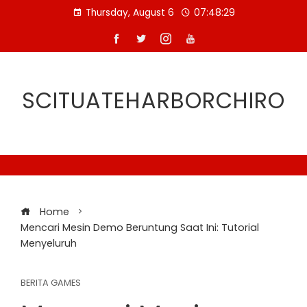
Skip
Thursday, August 6
07:48:29
to
content
SCITUATEHARBORCHIRO
Home
Mencari Mesin Demo Beruntung Saat Ini: Tutorial
Menyeluruh
BERITA GAMES