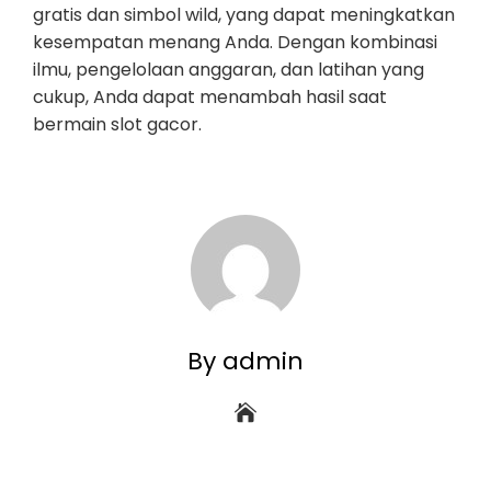
gratis dan simbol wild, yang dapat meningkatkan
kesempatan menang Anda. Dengan kombinasi
ilmu, pengelolaan anggaran, dan latihan yang
cukup, Anda dapat menambah hasil saat
bermain slot gacor.
By admin