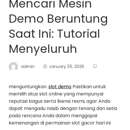
Mencari Mesin
Demo Beruntung
Saat Ini: Tutorial
Menyeluruh
admin
January 25, 2026
menguntungkan.
slot demo
Pastikan untuk
memilih situs slot online yang mempunyai
reputasi bagus serta lisensi resmi, agar Anda
dapat mengadu nasib dengan tenang dan setia
pada rencana Anda dalam menggapai
kemenangan di permainan slot gacor hari ini.