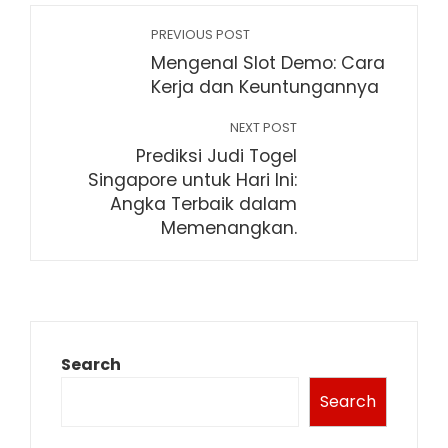
PREVIOUS POST
Mengenal Slot Demo: Cara
Kerja dan Keuntungannya
NEXT POST
Prediksi Judi Togel
Singapore untuk Hari Ini:
Angka Terbaik dalam
Memenangkan.
Search
Search