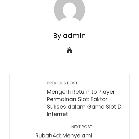
By admin
PREVIOUS POST
Mengerti Return to Player
Permainan Slot: Faktor
Sukses dalam Game Slot Di
Internet
NEXT POST
Rubah4d: Menyelami