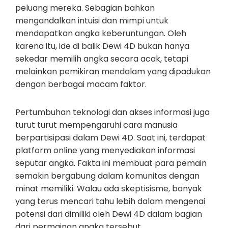
peluang mereka. Sebagian bahkan
mengandalkan intuisi dan mimpi untuk
mendapatkan angka keberuntungan. Oleh
karena itu, ide di balik Dewi 4D bukan hanya
sekedar memilih angka secara acak, tetapi
melainkan pemikiran mendalam yang dipadukan
dengan berbagai macam faktor.
Pertumbuhan teknologi dan akses informasi juga
turut turut mempengaruhi cara manusia
berpartisipasi dalam Dewi 4D. Saat ini, terdapat
platform online yang menyediakan informasi
seputar angka. Fakta ini membuat para pemain
semakin bergabung dalam komunitas dengan
minat memiliki. Walau ada skeptisisme, banyak
yang terus mencari tahu lebih dalam mengenai
potensi dari dimiliki oleh Dewi 4D dalam bagian
dari permainan angka tersebut.