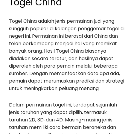
Togel China
Togel China adalah jenis permainan judi yang
sungguh populer di kalangan penggemar togel di
negeri ini. Permainan ini berasal dari China dan
telah berkembang menjadi hal yang memikat
banyak orang. Hasil Togel China biasanya
diadakan secara teratur, dan hasilnya dapat
diperoleh oleh para pemain melalui beberapa
sumber. Dengan memanfaatkan data apa ada,
pemain dapat merumuskan prediksi dan strategi
untuk meningkatkan peluang menang.
Dalam permainan togel ini, terdapat sejumlah
jenis taruhan yang dapat dipilih, termasuk
taruhan 2D, 3D, dan 4D. Masing-masing jenis
taruhan memiliki cara bermain beraneka dan