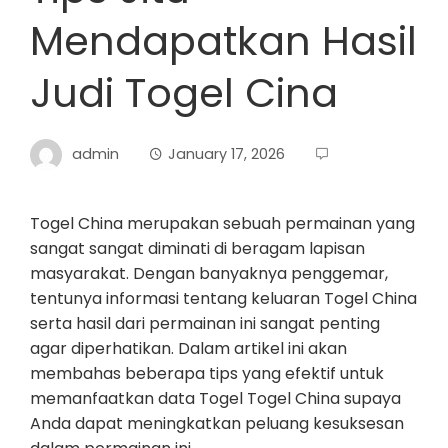
Mendapatkan Hasil
Judi Togel Cina
admin
January 17, 2026
Togel China merupakan sebuah permainan yang
sangat sangat diminati di beragam lapisan
masyarakat. Dengan banyaknya penggemar,
tentunya informasi tentang keluaran Togel China
serta hasil dari permainan ini sangat penting
agar diperhatikan. Dalam artikel ini akan
membahas beberapa tips yang efektif untuk
memanfaatkan data Togel Togel China supaya
Anda dapat meningkatkan peluang kesuksesan