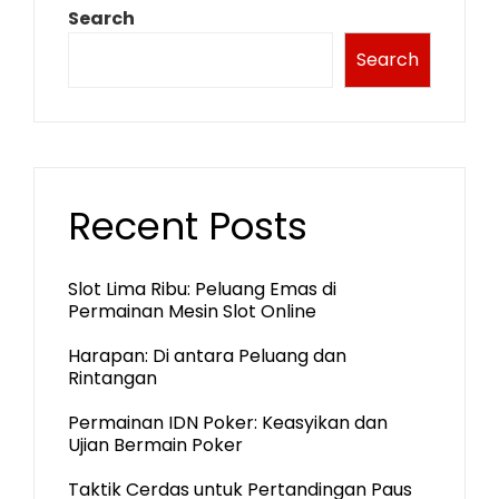
Search
Search
Recent Posts
Slot Lima Ribu: Peluang Emas di
Permainan Mesin Slot Online
Harapan: Di antara Peluang dan
Rintangan
Permainan IDN Poker: Keasyikan dan
Ujian Bermain Poker
Taktik Cerdas untuk Pertandingan Paus