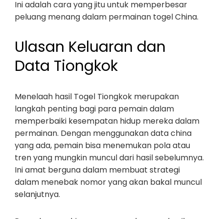
Ini adalah cara yang jitu untuk memperbesar
peluang menang dalam permainan togel China.
Ulasan Keluaran dan
Data Tiongkok
Menelaah hasil Togel Tiongkok merupakan
langkah penting bagi para pemain dalam
memperbaiki kesempatan hidup mereka dalam
permainan. Dengan menggunakan data china
yang ada, pemain bisa menemukan pola atau
tren yang mungkin muncul dari hasil sebelumnya.
Ini amat berguna dalam membuat strategi
dalam menebak nomor yang akan bakal muncul
selanjutnya.