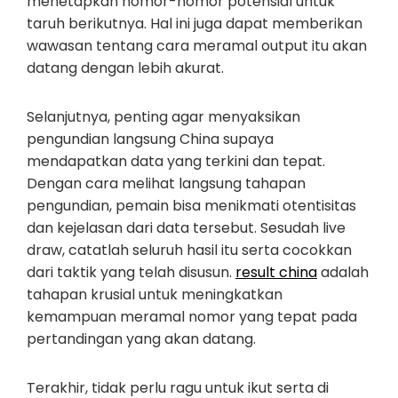
menetapkan nomor-nomor potensial untuk
taruh berikutnya. Hal ini juga dapat memberikan
wawasan tentang cara meramal output itu akan
datang dengan lebih akurat.
Selanjutnya, penting agar menyaksikan
pengundian langsung China supaya
mendapatkan data yang terkini dan tepat.
Dengan cara melihat langsung tahapan
pengundian, pemain bisa menikmati otentisitas
dan kejelasan dari data tersebut. Sesudah live
draw, catatlah seluruh hasil itu serta cocokkan
dari taktik yang telah disusun.
result china
adalah
tahapan krusial untuk meningkatkan
kemampuan meramal nomor yang tepat pada
pertandingan yang akan datang.
Terakhir, tidak perlu ragu untuk ikut serta di