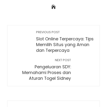
PREVIOUS POST
Slot Online Terpercaya: Tips
Memilih Situs yang Aman
dan Terpercaya
NEXT POST
Pengeluaran SDY:
Memahami Proses dan
Aturan Togel Sidney