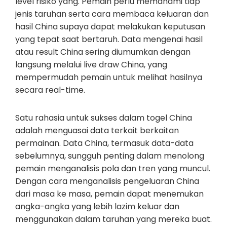
level risiko yang. Pemain perlu memahami tiap
jenis taruhan serta cara membaca keluaran dan
hasil China supaya dapat melakukan keputusan
yang tepat saat bertaruh. Data mengenai hasil
atau result China sering diumumkan dengan
langsung melalui live draw China, yang
mempermudah pemain untuk melihat hasilnya
secara real-time.
Satu rahasia untuk sukses dalam togel China
adalah menguasai data terkait berkaitan
permainan. Data China, termasuk data-data
sebelumnya, sungguh penting dalam menolong
pemain menganalisis pola dan tren yang muncul.
Dengan cara menganalisis pengeluaran China
dari masa ke masa, pemain dapat menemukan
angka-angka yang lebih lazim keluar dan
menggunakan dalam taruhan yang mereka buat.