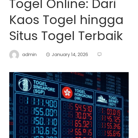
Togel Online: Dari
Kaos Togel hingga
Situs Togel Terbaik
admin
January 14, 2026