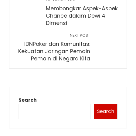
Membongkar Aspek-Aspek
Chance dalam Dewi 4
Dimensi
NEXT POST
IDNPoker dan Komunitas:
Kekuatan Jaringan Pemain
Pemain di Negara Kita
Search
Search