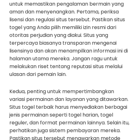
untuk memastikan pengalaman bermain yang
aman dan menyenangkan. Pertama, periksa
lisensi dan regulasi situs tersebut. Pastikan situs
togel yang Anda pilih memiliki izin resmi dari
otoritas perjudian yang diakui. Situs yang
terpercaya biasanya transparan mengenai
lisensinya dan akan menampilkan informasi ini di
halaman utama mereka. Jangan ragu untuk
melakukan riset tentang reputasi situs melalui
ulasan dari pemain lain.
Kedua, penting untuk mempertimbangkan
variasi permainan dan layanan yang ditawarkan.
Situs togel terbaik harus menyediakan berbagai
jenis permainan seperti togel harian, togel
reguler, dan format permainan lainnya. Selain itu,
perhatikan juga sistem pembayaran mereka.
Pastikan situs tersebut menawarkan metode