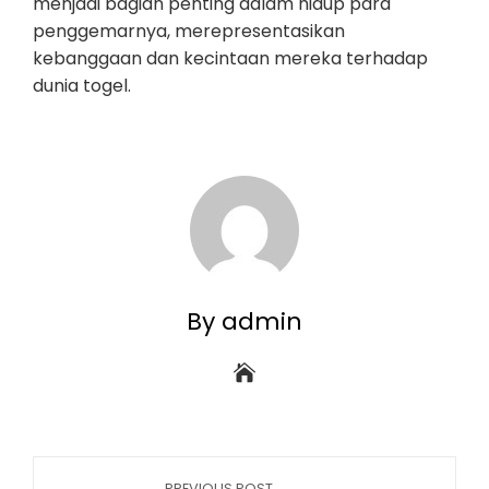
menjadi bagian penting dalam hidup para
penggemarnya, merepresentasikan
kebanggaan dan kecintaan mereka terhadap
dunia togel.
By admin
PREVIOUS POST