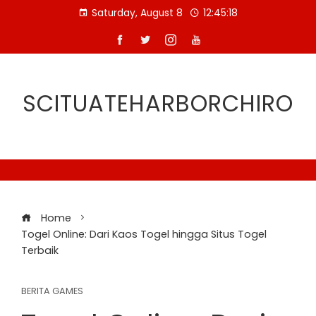
Skip
Saturday, August 8
12:45:18
to
content
SCITUATEHARBORCHIRO
Home
Togel Online: Dari Kaos Togel hingga Situs Togel
Terbaik
BERITA GAMES