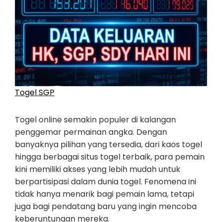
Togel SGP
Togel online semakin populer di kalangan
penggemar permainan angka. Dengan
banyaknya pilihan yang tersedia, dari kaos togel
hingga berbagai situs togel terbaik, para pemain
kini memiliki akses yang lebih mudah untuk
berpartisipasi dalam dunia togel. Fenomena ini
tidak hanya menarik bagi pemain lama, tetapi
juga bagi pendatang baru yang ingin mencoba
keberuntungan mereka.