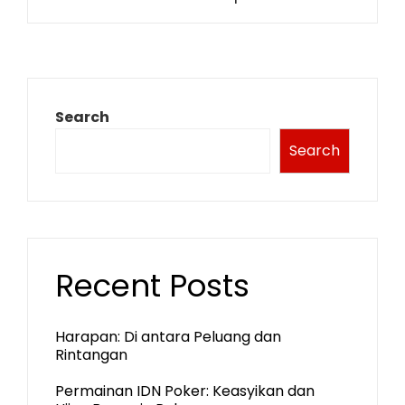
Search
Search
Recent Posts
Harapan: Di antara Peluang dan
Rintangan
Permainan IDN Poker: Keasyikan dan