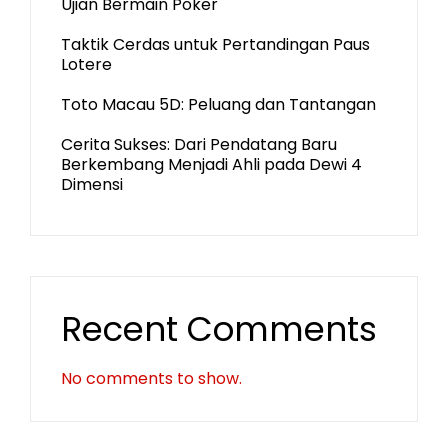
Ujian Bermain Poker
Taktik Cerdas untuk Pertandingan Paus
Lotere
Toto Macau 5D: Peluang dan Tantangan
Cerita Sukses: Dari Pendatang Baru
Berkembang Menjadi Ahli pada Dewi 4
Dimensi
Recent Comments
No comments to show.