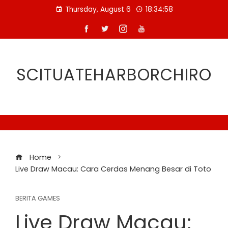
Skip
Thursday, August 6
18:34:59
to
content
SCITUATEHARBORCHIRO
Home
Live Draw Macau: Cara Cerdas Menang Besar di Toto
BERITA GAMES
Live Draw Macau: