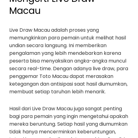
Macau
Live Draw Macau adalah proses yang
memungkinkan para pemain untuk melihat hasil
undian secara langsung. Ini memberikan
pengalaman yang lebih mendebarkan karena
peserta bisa menyaksikan angka-angka muncul
secara real-time. Dengan adanya live draw, para
penggemar Toto Macau dapat merasakan
ketegangan dan antisipasi saat hasil diumumkan,
membuat setiap taruhan lebih menarik.
Hasil dari Live Draw Macau juga sangat penting
bagi para pemain yang ingin mengetahui apakah
mereka beruntung. Setiap hasil yang diumumkan
tidak hanya mencerminkan keberuntungan,