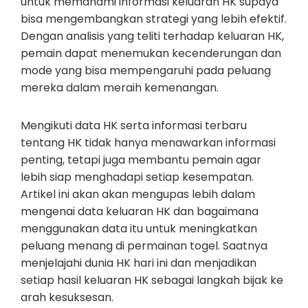
untuk memahami informasi keluaran HK supaya
bisa mengembangkan strategi yang lebih efektif.
Dengan analisis yang teliti terhadap keluaran HK,
pemain dapat menemukan kecenderungan dan
mode yang bisa mempengaruhi pada peluang
mereka dalam meraih kemenangan.
Mengikuti data HK serta informasi terbaru
tentang HK tidak hanya menawarkan informasi
penting, tetapi juga membantu pemain agar
lebih siap menghadapi setiap kesempatan.
Artikel ini akan akan mengupas lebih dalam
mengenai data keluaran HK dan bagaimana
menggunakan data itu untuk meningkatkan
peluang menang di permainan togel. Saatnya
menjelajahi dunia HK hari ini dan menjadikan
setiap hasil keluaran HK sebagai langkah bijak ke
arah kesuksesan.