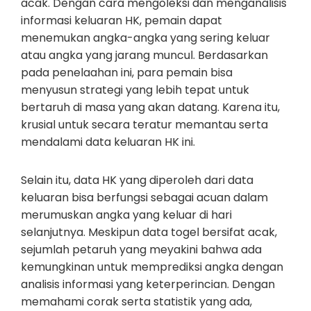
acak. Dengan cara mengoleksi dan menganalisis
informasi keluaran HK, pemain dapat
menemukan angka-angka yang sering keluar
atau angka yang jarang muncul. Berdasarkan
pada penelaahan ini, para pemain bisa
menyusun strategi yang lebih tepat untuk
bertaruh di masa yang akan datang. Karena itu,
krusial untuk secara teratur memantau serta
mendalami data keluaran HK ini.
Selain itu, data HK yang diperoleh dari data
keluaran bisa berfungsi sebagai acuan dalam
merumuskan angka yang keluar di hari
selanjutnya. Meskipun data togel bersifat acak,
sejumlah petaruh yang meyakini bahwa ada
kemungkinan untuk memprediksi angka dengan
analisis informasi yang keterperincian. Dengan
memahami corak serta statistik yang ada,