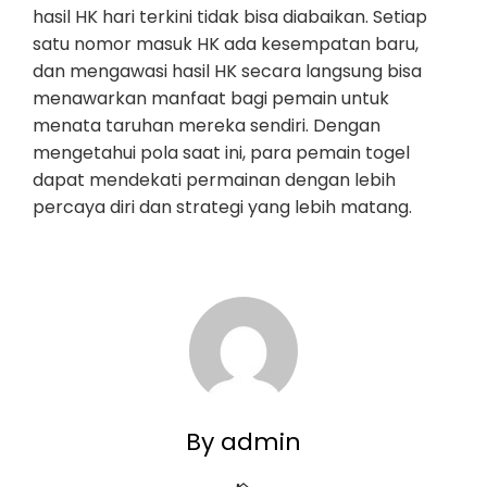
hasil HK hari terkini tidak bisa diabaikan. Setiap
satu nomor masuk HK ada kesempatan baru,
dan mengawasi hasil HK secara langsung bisa
menawarkan manfaat bagi pemain untuk
menata taruhan mereka sendiri. Dengan
mengetahui pola saat ini, para pemain togel
dapat mendekati permainan dengan lebih
percaya diri dan strategi yang lebih matang.
By admin