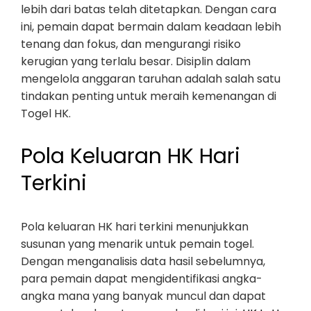
lebih dari batas telah ditetapkan. Dengan cara
ini, pemain dapat bermain dalam keadaan lebih
tenang dan fokus, dan mengurangi risiko
kerugian yang terlalu besar. Disiplin dalam
mengelola anggaran taruhan adalah salah satu
tindakan penting untuk meraih kemenangan di
Togel HK.
Pola Keluaran HK Hari
Terkini
Pola keluaran HK hari terkini menunjukkan
susunan yang menarik untuk pemain togel.
Dengan menganalisis data hasil sebelumnya,
para pemain dapat mengidentifikasi angka-
angka mana yang banyak muncul dan dapat