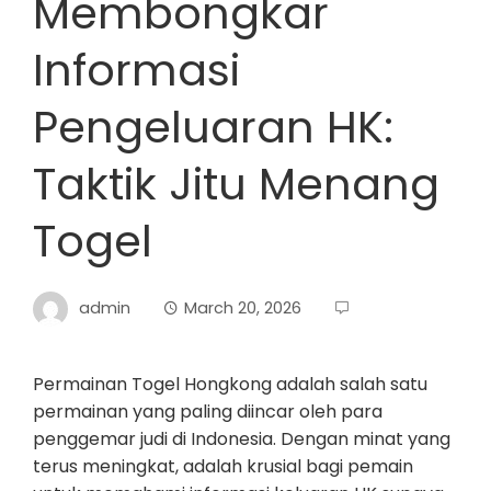
Membongkar
Informasi
Pengeluaran HK:
Taktik Jitu Menang
Togel
admin
March 20, 2026
Permainan Togel Hongkong adalah salah satu
permainan yang paling diincar oleh para
penggemar judi di Indonesia. Dengan minat yang
terus meningkat, adalah krusial bagi pemain