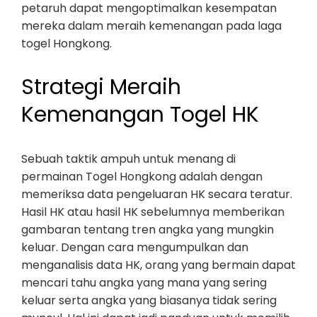
petaruh dapat mengoptimalkan kesempatan
mereka dalam meraih kemenangan pada laga
togel Hongkong.
Strategi Meraih
Kemenangan Togel HK
Sebuah taktik ampuh untuk menang di
permainan Togel Hongkong adalah dengan
memeriksa data pengeluaran HK secara teratur.
Hasil HK atau hasil HK sebelumnya memberikan
gambaran tentang tren angka yang mungkin
keluar. Dengan cara mengumpulkan dan
menganalisis data HK, orang yang bermain dapat
mencari tahu angka yang mana yang sering
keluar serta angka yang biasanya tidak sering