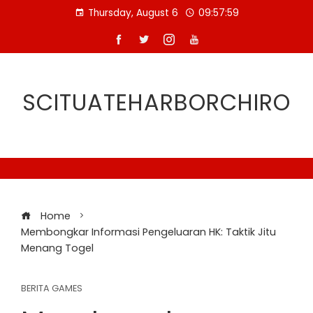
Skip
Thursday, August 6
09:57:59
to
content
SCITUATEHARBORCHIRO
Home
Membongkar Informasi Pengeluaran HK: Taktik Jitu
Menang Togel
BERITA GAMES