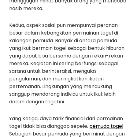
menggugah minat banyak orang yang mencoba
nasib mereka.
Kedua, aspek sosial pun mempunyai peranan
besar dalam kebangkitan permainan togel di
kalangan pemuda. Banyak di antara pemuda
yang ikut bermain togel sebagai bentuk hiburan
yang dapat bisa bersama dengan rekan-rekan
mereka. Kegiatan ini sering berfungsi sebagai
sarana untuk berinteraksi, mengulas
pengalaman, dan meningkatkan ikatan
pertemanan. Lingkungan yang mendukung
sanggup mendorong individu untuk ikut lebih
dalam dengan togel ini.
Yang Ketiga, daya tarik finansial dari permainan
togel tidak bisa dianggap sepele.
pemuda togel
Sebagian besar pemuda yang berminat dengan