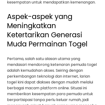
kesempatan untuk mendapatkan kemenangan.
Aspek-aspek yang
Meningkatkan
Ketertarikan Generasi
Muda Permainan Togel
Pertama, salah satu alasan utama yang
mendasari mendorong ketenaran pemuda togel
adalah kemudahan akses. Seiring dengan
perkembangan teknologi dan internet, larian
togel kini dapat diakses dengan mudah melalui
berbagai macam platform online. Situasi ini
memberikan kesempatan para pemuda untuk
berpartisipasi tanpa perlu keluar rumah, jadi