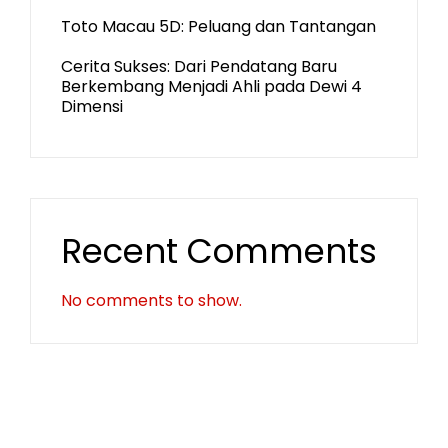
Toto Macau 5D: Peluang dan Tantangan
Cerita Sukses: Dari Pendatang Baru
Berkembang Menjadi Ahli pada Dewi 4
Dimensi
Recent Comments
No comments to show.