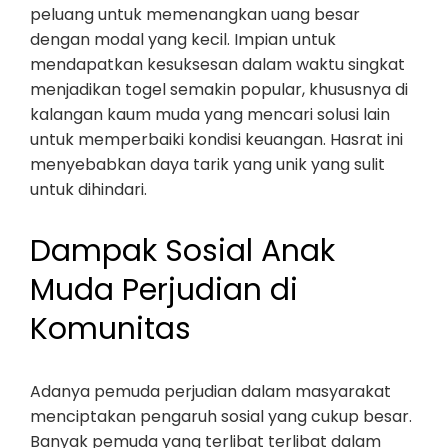
peluang untuk memenangkan uang besar
dengan modal yang kecil. Impian untuk
mendapatkan kesuksesan dalam waktu singkat
menjadikan togel semakin popular, khususnya di
kalangan kaum muda yang mencari solusi lain
untuk memperbaiki kondisi keuangan. Hasrat ini
menyebabkan daya tarik yang unik yang sulit
untuk dihindari.
Dampak Sosial Anak
Muda Perjudian di
Komunitas
Adanya pemuda perjudian dalam masyarakat
menciptakan pengaruh sosial yang cukup besar.
Banyak pemuda yang terlibat terlibat dalam