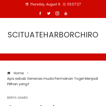
Skip
Thursday, August 6
03:07:27
to
content
SCITUATEHARBORCHIRO
Home
Apa sebab Generasi muda Permainan Togel Menjadi
Pilihan yang?
BERITA GAMES