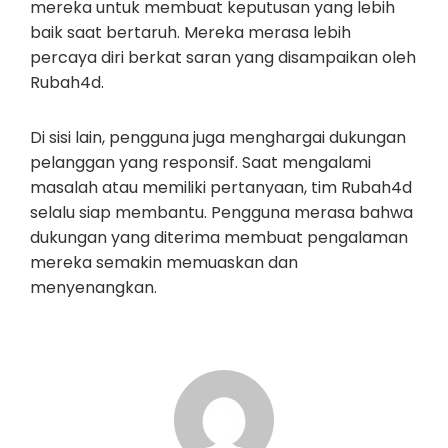
mereka untuk membuat keputusan yang lebih
baik saat bertaruh. Mereka merasa lebih
percaya diri berkat saran yang disampaikan oleh
Rubah4d.
Di sisi lain, pengguna juga menghargai dukungan
pelanggan yang responsif. Saat mengalami
masalah atau memiliki pertanyaan, tim Rubah4d
selalu siap membantu. Pengguna merasa bahwa
dukungan yang diterima membuat pengalaman
mereka semakin memuaskan dan
menyenangkan.