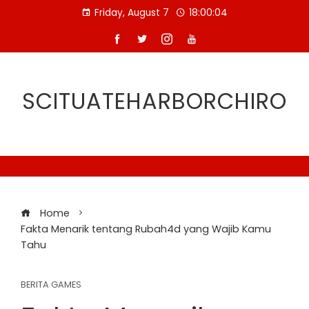
Skip
Friday, August 7
18:00:05
to
content
SCITUATEHARBORCHIRO
Home
Fakta Menarik tentang Rubah4d yang Wajib Kamu
Tahu
BERITA GAMES