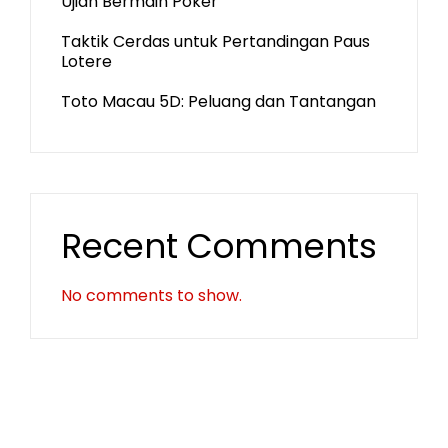
Ujian Bermain Poker
Taktik Cerdas untuk Pertandingan Paus
Lotere
Toto Macau 5D: Peluang dan Tantangan
Recent Comments
No comments to show.