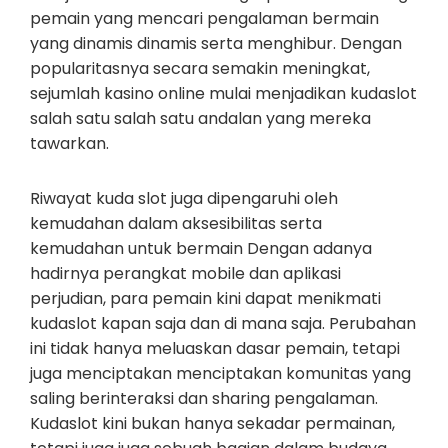
pemain yang mencari pengalaman bermain
yang dinamis dinamis serta menghibur. Dengan
popularitasnya secara semakin meningkat,
sejumlah kasino online mulai menjadikan kudaslot
salah satu salah satu andalan yang mereka
tawarkan.
Riwayat kuda slot juga dipengaruhi oleh
kemudahan dalam aksesibilitas serta
kemudahan untuk bermain Dengan adanya
hadirnya perangkat mobile dan aplikasi
perjudian, para pemain kini dapat menikmati
kudaslot kapan saja dan di mana saja. Perubahan
ini tidak hanya meluaskan dasar pemain, tetapi
juga menciptakan menciptakan komunitas yang
saling berinteraksi dan sharing pengalaman.
Kudaslot kini bukan hanya sekadar permainan,