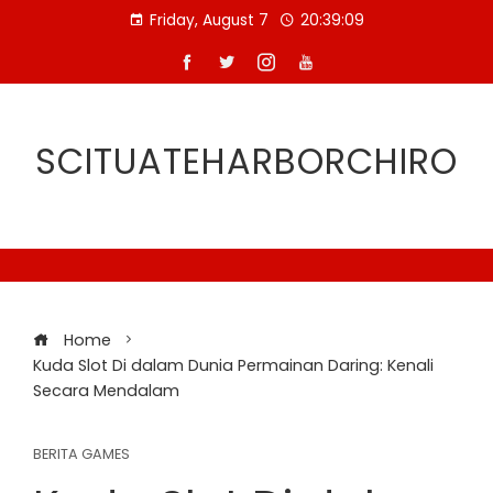
Skip
Friday, August 7
20:39:10
to
content
SCITUATEHARBORCHIRO
Home
Kuda Slot Di dalam Dunia Permainan Daring: Kenali
Secara Mendalam
BERITA GAMES