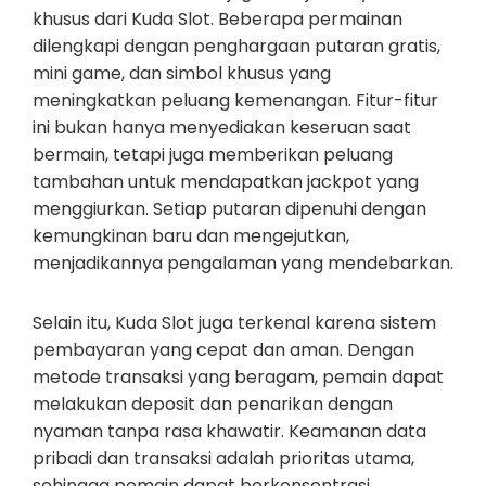
khusus dari Kuda Slot. Beberapa permainan
dilengkapi dengan penghargaan putaran gratis,
mini game, dan simbol khusus yang
meningkatkan peluang kemenangan. Fitur-fitur
ini bukan hanya menyediakan keseruan saat
bermain, tetapi juga memberikan peluang
tambahan untuk mendapatkan jackpot yang
menggiurkan. Setiap putaran dipenuhi dengan
kemungkinan baru dan mengejutkan,
menjadikannya pengalaman yang mendebarkan.
Selain itu, Kuda Slot juga terkenal karena sistem
pembayaran yang cepat dan aman. Dengan
metode transaksi yang beragam, pemain dapat
melakukan deposit dan penarikan dengan
nyaman tanpa rasa khawatir. Keamanan data
pribadi dan transaksi adalah prioritas utama,
sehingga pemain dapat berkonsentrasi