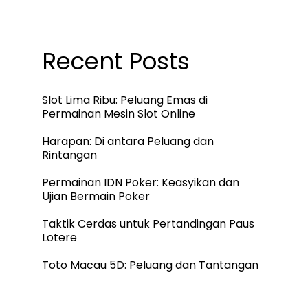
Recent Posts
Slot Lima Ribu: Peluang Emas di
Permainan Mesin Slot Online
Harapan: Di antara Peluang dan
Rintangan
Permainan IDN Poker: Keasyikan dan
Ujian Bermain Poker
Taktik Cerdas untuk Pertandingan Paus
Lotere
Toto Macau 5D: Peluang dan Tantangan