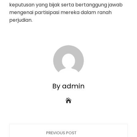
keputusan yang bijak serta bertanggung jawab
mengenai partisipasi mereka dalam ranah
perjudian.
By admin
PREVIOUS POST