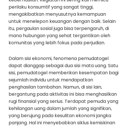
perilaku konsumtif yang sangat tinggi,
mengakibatkan menyusutnya kemampuan
untuk menelepon keuangan dengan baik. Selain
itu, pergaulan sosial juga bisa terpengaruh, di
mana hubungan yang sehat tergantikan oleh
komunitas yang lebih fokus pada perjudian.
Dalam sisi ekonomi, fenomena pemudatogel
dapat dianggap sebagai dua sisi mata uang. Satu
sisi, pemudatogel memberikan kesempatan bagi
sejumlah individu untuk mendapatkan
penghasilan tambahan. Namun, di sisi lain,
bergantung pada aktivitas ini bisa menghasilkan
rugi finansial yang serius. Terdapat pemuda yang
kehilangan uang dalam jumlah yang signifikan,
yang berujung pada kesulitan ekonomi jangka
panjang. Hal ini menyebabkan siklus kemiskinan