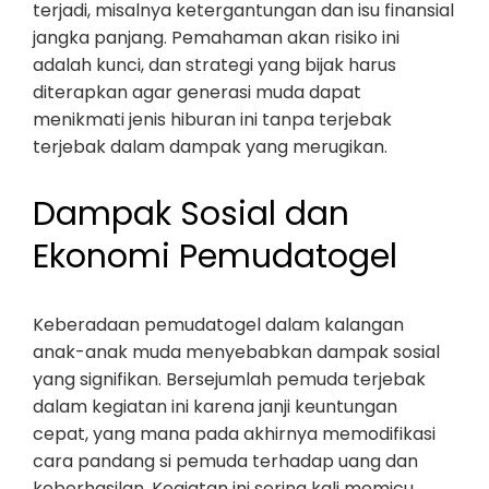
terjadi, misalnya ketergantungan dan isu finansial
jangka panjang. Pemahaman akan risiko ini
adalah kunci, dan strategi yang bijak harus
diterapkan agar generasi muda dapat
menikmati jenis hiburan ini tanpa terjebak
terjebak dalam dampak yang merugikan.
Dampak Sosial dan
Ekonomi Pemudatogel
Keberadaan pemudatogel dalam kalangan
anak-anak muda menyebabkan dampak sosial
yang signifikan. Bersejumlah pemuda terjebak
dalam kegiatan ini karena janji keuntungan
cepat, yang mana pada akhirnya memodifikasi
cara pandang si pemuda terhadap uang dan
keberhasilan. Kegiatan ini sering kali memicu