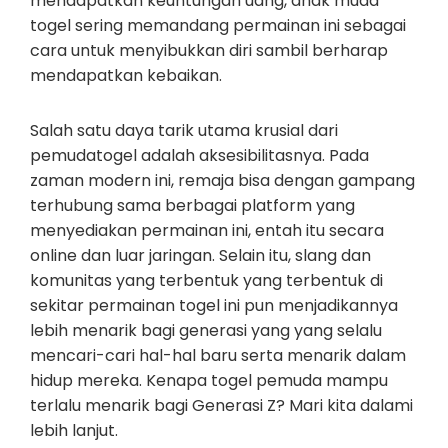
mendapatkan keuntungan uang, anak muda
togel sering memandang permainan ini sebagai
cara untuk menyibukkan diri sambil berharap
mendapatkan kebaikan.
Salah satu daya tarik utama krusial dari
pemudatogel adalah aksesibilitasnya. Pada
zaman modern ini, remaja bisa dengan gampang
terhubung sama berbagai platform yang
menyediakan permainan ini, entah itu secara
online dan luar jaringan. Selain itu, slang dan
komunitas yang terbentuk yang terbentuk di
sekitar permainan togel ini pun menjadikannya
lebih menarik bagi generasi yang yang selalu
mencari-cari hal-hal baru serta menarik dalam
hidup mereka. Kenapa togel pemuda mampu
terlalu menarik bagi Generasi Z? Mari kita dalami
lebih lanjut.