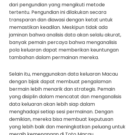
dari pengundian yang mengikuti metode
tertentu. Pengundian ini dilakukan secara
transparan dan diawasi dengan ketat untuk
memastikan keadilan. Meskipun tidak ada
jaminan bahwa analisis data akan selalu akurat,
banyak pemain percaya bahwa menganalisis
pola keluaran dapat memberikan keuntungan
tambahan dalam permainan mereka.
Selain itu, menggunakan data keluaran Macau
dengan bijak dapat membuat pengalaman
bermain lebih menarik dan strategis. Pemain
yang disiplin dalam mencatat dan menganalisis
data keluaran akan lebih siap dalam
menghadapi setiap sesi permainan. Dengan
demikian, mereka bisa membuat keputusan
yang lebih baik dan meningkatkan peluang untuk
meraih kemenangan di Toto Macau.