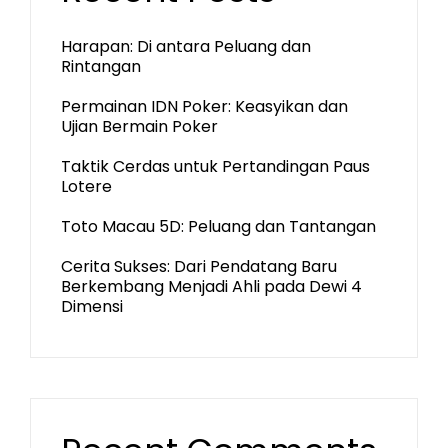
Harapan: Di antara Peluang dan
Rintangan
Permainan IDN Poker: Keasyikan dan
Ujian Bermain Poker
Taktik Cerdas untuk Pertandingan Paus
Lotere
Toto Macau 5D: Peluang dan Tantangan
Cerita Sukses: Dari Pendatang Baru
Berkembang Menjadi Ahli pada Dewi 4
Dimensi