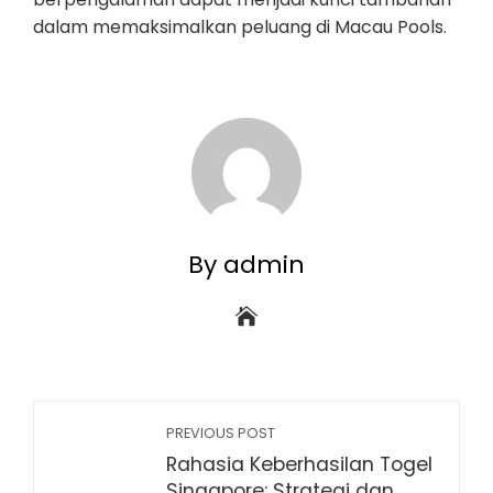
dalam memaksimalkan peluang di Macau Pools.
By admin
PREVIOUS POST
Rahasia Keberhasilan Togel
Singapore: Strategi dan