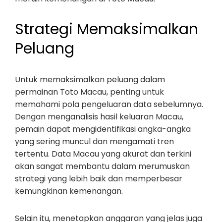
Strategi Memaksimalkan
Peluang
Untuk memaksimalkan peluang dalam
permainan Toto Macau, penting untuk
memahami pola pengeluaran data sebelumnya.
Dengan menganalisis hasil keluaran Macau,
pemain dapat mengidentifikasi angka-angka
yang sering muncul dan mengamati tren
tertentu. Data Macau yang akurat dan terkini
akan sangat membantu dalam merumuskan
strategi yang lebih baik dan memperbesar
kemungkinan kemenangan.
Selain itu, menetapkan anggaran yang jelas juga