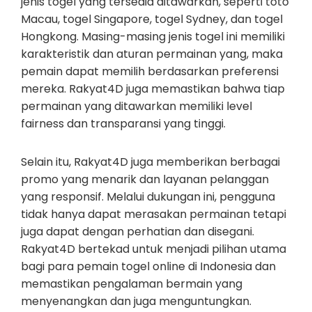
jenis togel yang tersedia ditawarkan, seperti toto
Macau, togel Singapore, togel Sydney, dan togel
Hongkong. Masing-masing jenis togel ini memiliki
karakteristik dan aturan permainan yang, maka
pemain dapat memilih berdasarkan preferensi
mereka. Rakyat4D juga memastikan bahwa tiap
permainan yang ditawarkan memiliki level
fairness dan transparansi yang tinggi.
Selain itu, Rakyat4D juga memberikan berbagai
promo yang menarik dan layanan pelanggan
yang responsif. Melalui dukungan ini, pengguna
tidak hanya dapat merasakan permainan tetapi
juga dapat dengan perhatian dan disegani.
Rakyat4D bertekad untuk menjadi pilihan utama
bagi para pemain togel online di Indonesia dan
memastikan pengalaman bermain yang
menyenangkan dan juga menguntungkan.