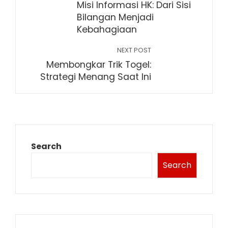
Misi Informasi HK: Dari Sisi
Bilangan Menjadi
Kebahagiaan
NEXT POST
Membongkar Trik Togel:
Strategi Menang Saat Ini
Search
Search