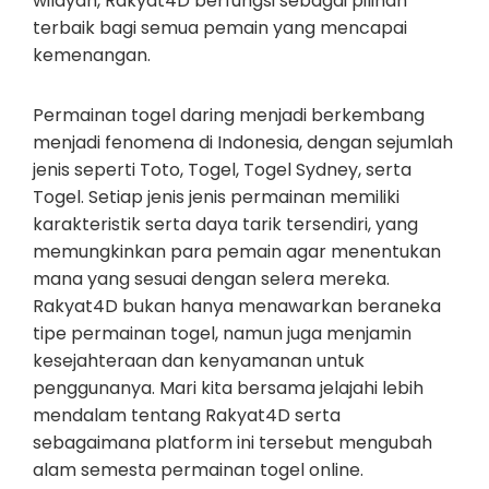
wilayah, Rakyat4D berfungsi sebagai pilihan
terbaik bagi semua pemain yang mencapai
kemenangan.
Permainan togel daring menjadi berkembang
menjadi fenomena di Indonesia, dengan sejumlah
jenis seperti Toto, Togel, Togel Sydney, serta
Togel. Setiap jenis jenis permainan memiliki
karakteristik serta daya tarik tersendiri, yang
memungkinkan para pemain agar menentukan
mana yang sesuai dengan selera mereka.
Rakyat4D bukan hanya menawarkan beraneka
tipe permainan togel, namun juga menjamin
kesejahteraan dan kenyamanan untuk
penggunanya. Mari kita bersama jelajahi lebih
mendalam tentang Rakyat4D serta
sebagaimana platform ini tersebut mengubah
alam semesta permainan togel online.