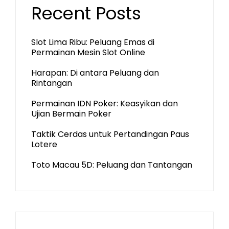
Recent Posts
Slot Lima Ribu: Peluang Emas di
Permainan Mesin Slot Online
Harapan: Di antara Peluang dan
Rintangan
Permainan IDN Poker: Keasyikan dan
Ujian Bermain Poker
Taktik Cerdas untuk Pertandingan Paus
Lotere
Toto Macau 5D: Peluang dan Tantangan