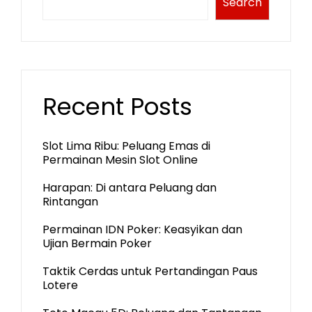
Search
Recent Posts
Slot Lima Ribu: Peluang Emas di
Permainan Mesin Slot Online
Harapan: Di antara Peluang dan
Rintangan
Permainan IDN Poker: Keasyikan dan
Ujian Bermain Poker
Taktik Cerdas untuk Pertandingan Paus
Lotere