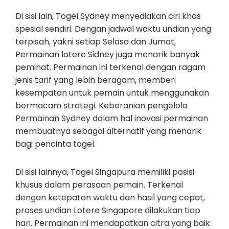
Di sisi lain, Togel Sydney menyediakan ciri khas
spesial sendiri. Dengan jadwal waktu undian yang
terpisah, yakni setiap Selasa dan Jumat,
Permainan lotere Sidney juga menarik banyak
peminat. Permainan ini terkenal dengan ragam
jenis tarif yang lebih beragam, memberi
kesempatan untuk pemain untuk menggunakan
bermacam strategi. Keberanian pengelola
Permainan Sydney dalam hal inovasi permainan
membuatnya sebagai alternatif yang menarik
bagi pencinta togel.
Di sisi lainnya, Togel Singapura memiliki posisi
khusus dalam perasaan pemain. Terkenal
dengan ketepatan waktu dan hasil yang cepat,
proses undian Lotere Singapore dilakukan tiap
hari. Permainan ini mendapatkan citra yang baik