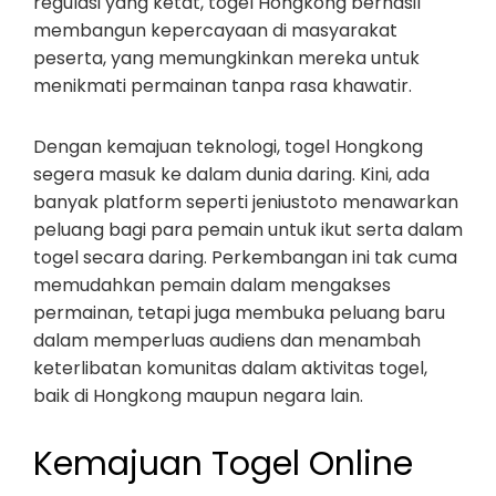
regulasi yang ketat, togel Hongkong berhasil
membangun kepercayaan di masyarakat
peserta, yang memungkinkan mereka untuk
menikmati permainan tanpa rasa khawatir.
Dengan kemajuan teknologi, togel Hongkong
segera masuk ke dalam dunia daring. Kini, ada
banyak platform seperti jeniustoto menawarkan
peluang bagi para pemain untuk ikut serta dalam
togel secara daring. Perkembangan ini tak cuma
memudahkan pemain dalam mengakses
permainan, tetapi juga membuka peluang baru
dalam memperluas audiens dan menambah
keterlibatan komunitas dalam aktivitas togel,
baik di Hongkong maupun negara lain.
Kemajuan Togel Online