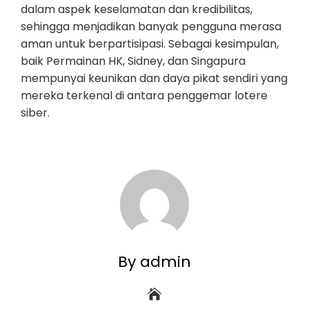
dalam aspek keselamatan dan kredibilitas,
sehingga menjadikan banyak pengguna merasa
aman untuk berpartisipasi. Sebagai kesimpulan,
baik Permainan HK, Sidney, dan Singapura
mempunyai keunikan dan daya pikat sendiri yang
mereka terkenal di antara penggemar lotere
siber.
By admin