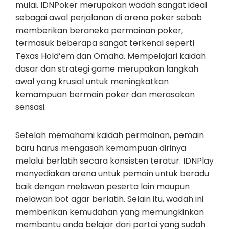
mulai. IDNPoker merupakan wadah sangat ideal
sebagai awal perjalanan di arena poker sebab
memberikan beraneka permainan poker,
termasuk beberapa sangat terkenal seperti
Texas Hold’em dan Omaha. Mempelajari kaidah
dasar dan strategi game merupakan langkah
awal yang krusial untuk meningkatkan
kemampuan bermain poker dan merasakan
sensasi.
Setelah memahami kaidah permainan, pemain
baru harus mengasah kemampuan dirinya
melalui berlatih secara konsisten teratur. IDNPlay
menyediakan arena untuk pemain untuk beradu
baik dengan melawan peserta lain maupun
melawan bot agar berlatih. Selain itu, wadah ini
memberikan kemudahan yang memungkinkan
membantu anda belajar dari partai yang sudah