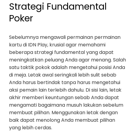
Strategi Fundamental
Poker
Sebelumnya mengawali permainan permainan
kartu di IDN Play, krusial agar memahami
beberapa strategi fundamental yang dapat
meningkatkan peluang Anda agar menang. Salah
satu taktik pokok adalah mengetahui posisi Anda
di meja. Letak awal seringkali lebih sulit sebab
Anda harus bertindak tanpa harus mengetahui
aksi pemain lain terlebih dahulu. Di sisi lain, letak
akhir memberi keuntungan sebab Anda dapat
mengamati bagaimana musuh lakukan sebelum
membuat pilihan. Menggunakan letak dengan
baik dapat menolong Anda membuat pilihan
yang lebih cerdas.