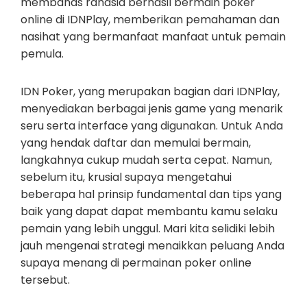
membahas rahasia berhasil bermain poker
online di IDNPlay, memberikan pemahaman dan
nasihat yang bermanfaat manfaat untuk pemain
pemula.
IDN Poker, yang merupakan bagian dari IDNPlay,
menyediakan berbagai jenis game yang menarik
seru serta interface yang digunakan. Untuk Anda
yang hendak daftar dan memulai bermain,
langkahnya cukup mudah serta cepat. Namun,
sebelum itu, krusial supaya mengetahui
beberapa hal prinsip fundamental dan tips yang
baik yang dapat dapat membantu kamu selaku
pemain yang lebih unggul. Mari kita selidiki lebih
jauh mengenai strategi menaikkan peluang Anda
supaya menang di permainan poker online
tersebut.