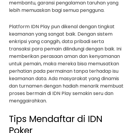
membantu, garansi pengalaman taruhan yang
lebih memuaskan bagi semua pengguna.
Platform IDN Play pun dikenal dengan tingkat
keamanan yang sangat baik. Dengan sistem
enkripsi yang canggih, data pribadi serta
transaksi para pemain dilindungi dengan baik. Ini
memberikan perasaan aman dan kenyamanan
untuk pemain, maka mereka bisa memusatkan
perhatian pada permainan tanpa terhadap isu
keamanan data. Ada masyarakat yang dinamis
dan turnamen dengan hadiah menarik membuat
proses bermain di IDN Play semakin seru dan
menggairahkan.
Tips Mendaftar di IDN
Poker