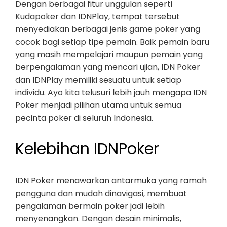
Dengan berbagai fitur unggulan seperti
Kudapoker dan IDNPlay, tempat tersebut
menyediakan berbagai jenis game poker yang
cocok bagi setiap tipe pemain. Baik pemain baru
yang masih mempelajari maupun pemain yang
berpengalaman yang mencari ujian, IDN Poker
dan IDNPlay memiliki sesuatu untuk setiap
individu. Ayo kita telusuri lebih jauh mengapa IDN
Poker menjadi pilihan utama untuk semua
pecinta poker di seluruh Indonesia.
Kelebihan IDNPoker
IDN Poker menawarkan antarmuka yang ramah
pengguna dan mudah dinavigasi, membuat
pengalaman bermain poker jadi lebih
menyenangkan. Dengan desain minimalis,