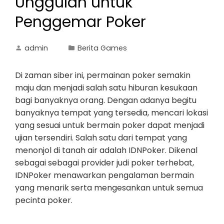
Unggulan untuk
Penggemar Poker
admin
Berita Games
Di zaman siber ini, permainan poker semakin
maju dan menjadi salah satu hiburan kesukaan
bagi banyaknya orang. Dengan adanya begitu
banyaknya tempat yang tersedia, mencari lokasi
yang sesuai untuk bermain poker dapat menjadi
ujian tersendiri. Salah satu dari tempat yang
menonjol di tanah air adalah IDNPoker. Dikenal
sebagai sebagai provider judi poker terhebat,
IDNPoker menawarkan pengalaman bermain
yang menarik serta mengesankan untuk semua
pecinta poker.