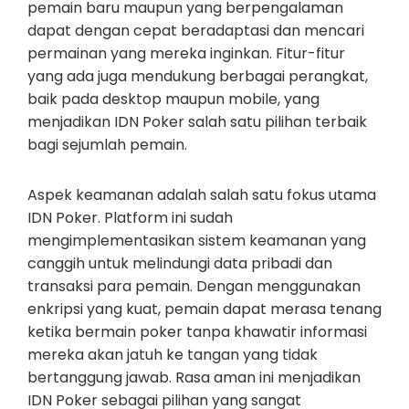
pemain baru maupun yang berpengalaman
dapat dengan cepat beradaptasi dan mencari
permainan yang mereka inginkan. Fitur-fitur
yang ada juga mendukung berbagai perangkat,
baik pada desktop maupun mobile, yang
menjadikan IDN Poker salah satu pilihan terbaik
bagi sejumlah pemain.
Aspek keamanan adalah salah satu fokus utama
IDN Poker. Platform ini sudah
mengimplementasikan sistem keamanan yang
canggih untuk melindungi data pribadi dan
transaksi para pemain. Dengan menggunakan
enkripsi yang kuat, pemain dapat merasa tenang
ketika bermain poker tanpa khawatir informasi
mereka akan jatuh ke tangan yang tidak
bertanggung jawab. Rasa aman ini menjadikan
IDN Poker sebagai pilihan yang sangat