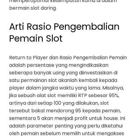
memperoptimal kesempatan kamu di dalam
bermain slot daring.
Arti Rasio Pengembalian
Pemain Slot
Return to Player dan Rasio Pengembalian Pemain
adalah persentase yang mengindikasikan
seberapa banyak uang yang diinvestasikan di
satu permainan slot akanlah kembali kepada
player dalam jangka waktu yang lama. Misalnya,
jika sebuah alat slot memiliki RTP sebesar 95%,
artinya dari setiap 100 yang dilakukan, slot
tersebut bakal mendorong 95 kepada pemain,
sementara 5 akan menjadi profit untuk house. Ini
adalah parameter penting yang perlu diketahui
oleh pemain sebelum memilih untuk mengakses