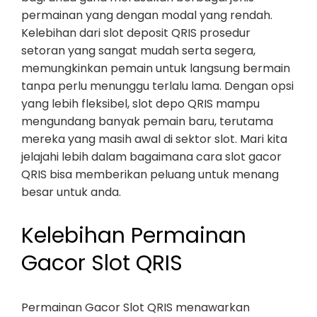
permainan yang dengan modal yang rendah.
Kelebihan dari slot deposit QRIS prosedur
setoran yang sangat mudah serta segera,
memungkinkan pemain untuk langsung bermain
tanpa perlu menunggu terlalu lama. Dengan opsi
yang lebih fleksibel, slot depo QRIS mampu
mengundang banyak pemain baru, terutama
mereka yang masih awal di sektor slot. Mari kita
jelajahi lebih dalam bagaimana cara slot gacor
QRIS bisa memberikan peluang untuk menang
besar untuk anda.
Kelebihan Permainan
Gacor Slot QRIS
Permainan Gacor Slot QRIS menawarkan