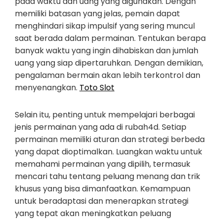
pada waktu dan uang yang digunakan. Dengan
memiliki batasan yang jelas, pemain dapat
menghindari sikap impulsif yang sering muncul
saat berada dalam permainan. Tentukan berapa
banyak waktu yang ingin dihabiskan dan jumlah
uang yang siap dipertaruhkan. Dengan demikian,
pengalaman bermain akan lebih terkontrol dan
menyenangkan.
Toto Slot
Selain itu, penting untuk mempelajari berbagai
jenis permainan yang ada di rubah4d. Setiap
permainan memiliki aturan dan strategi berbeda
yang dapat dioptimalkan. Luangkan waktu untuk
memahami permainan yang dipilih, termasuk
mencari tahu tentang peluang menang dan trik
khusus yang bisa dimanfaatkan. Kemampuan
untuk beradaptasi dan menerapkan strategi
yang tepat akan meningkatkan peluang