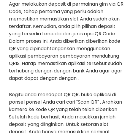
Agar melakukan deposit di permainan gim via QR
Code, tahap pertama yang perlu adalah
memastikan memastikan slot Anda sudah akun
terdaftar. Kemudian, anda pilih pilihan deposit
yang tersedia tersedia dan jenis opsi QR Code.
Dalam proses ini, Anda diberikan diberikan kode
QR yang dipindahtangankan menggunakan
aplikasi pembayaran pembayaran mendukung
QRIS. Harap memastikan aplikasi tersebut sudah
terhubung dengan dengan bank Anda agar agar
dapat dapat dengan dengan .
Begitu anda mendapat QR QR, buka aplikasi di
ponsel ponsel Anda cari cari "Scan QR" . Arahkan
kamera ke kode QR yang telah telah diberikan
Setelah kode berhasil, Anda masukkan jumlah
deposit yang diinginkan. Untuk setoran slot
deposit, Anda hanya memasukkan nominal