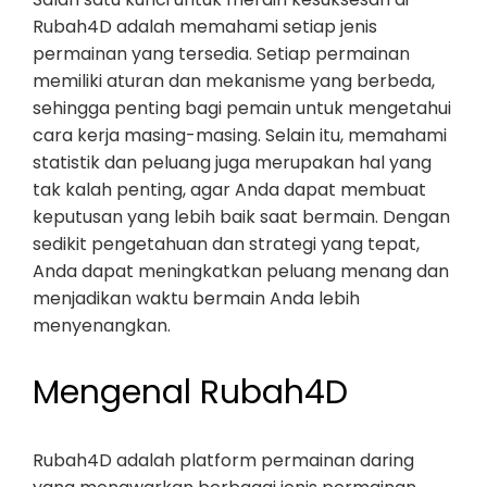
Rubah4D adalah memahami setiap jenis
permainan yang tersedia. Setiap permainan
memiliki aturan dan mekanisme yang berbeda,
sehingga penting bagi pemain untuk mengetahui
cara kerja masing-masing. Selain itu, memahami
statistik dan peluang juga merupakan hal yang
tak kalah penting, agar Anda dapat membuat
keputusan yang lebih baik saat bermain. Dengan
sedikit pengetahuan dan strategi yang tepat,
Anda dapat meningkatkan peluang menang dan
menjadikan waktu bermain Anda lebih
menyenangkan.
Mengenal Rubah4D
Rubah4D adalah platform permainan daring