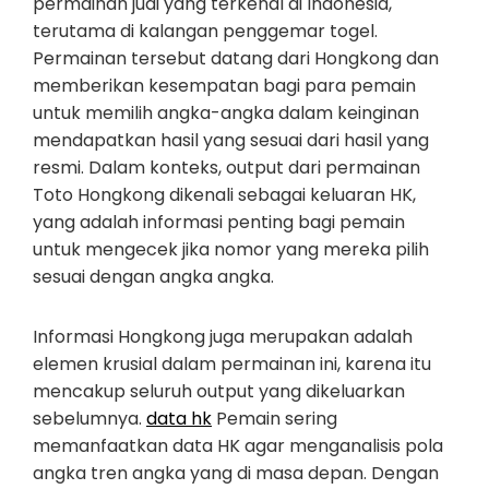
permainan judi yang terkenal di Indonesia,
terutama di kalangan penggemar togel.
Permainan tersebut datang dari Hongkong dan
memberikan kesempatan bagi para pemain
untuk memilih angka-angka dalam keinginan
mendapatkan hasil yang sesuai dari hasil yang
resmi. Dalam konteks, output dari permainan
Toto Hongkong dikenali sebagai keluaran HK,
yang adalah informasi penting bagi pemain
untuk mengecek jika nomor yang mereka pilih
sesuai dengan angka angka.
Informasi Hongkong juga merupakan adalah
elemen krusial dalam permainan ini, karena itu
mencakup seluruh output yang dikeluarkan
sebelumnya.
data hk
Pemain sering
memanfaatkan data HK agar menganalisis pola
angka tren angka yang di masa depan. Dengan