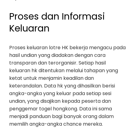
Proses dan Informasi
Keluaran
Proses keluaran lotre HK bekerja mengacu pada
hasil undian yang diadakan dengan cara
transparan dan terorganisir. Setiap hasil
keluaran hk ditentukan melalui tahapan yang
ketat untuk menjamin keadilan dan
keterandalan. Data hk yang dihasilkan berisi
angka-angka yang keluar pada setiap sesi
undian, yang disajikan kepada peserta dan
penggemar togel hongkong. Data ini sama
menjadi panduan bagi banyak orang dalam
memilih angka-angka chance mereka.