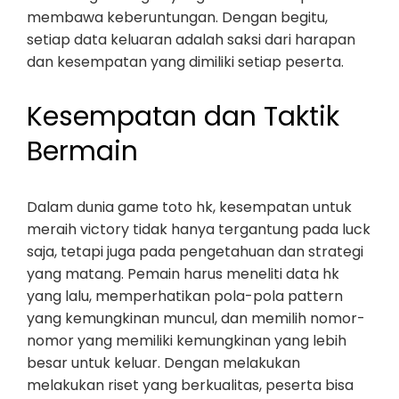
membawa keberuntungan. Dengan begitu,
setiap data keluaran adalah saksi dari harapan
dan kesempatan yang dimiliki setiap peserta.
Kesempatan dan Taktik
Bermain
Dalam dunia game toto hk, kesempatan untuk
meraih victory tidak hanya tergantung pada luck
saja, tetapi juga pada pengetahuan dan strategi
yang matang. Pemain harus meneliti data hk
yang lalu, memperhatikan pola-pola pattern
yang kemungkinan muncul, dan memilih nomor-
nomor yang memiliki kemungkinan yang lebih
besar untuk keluar. Dengan melakukan
melakukan riset yang berkualitas, peserta bisa