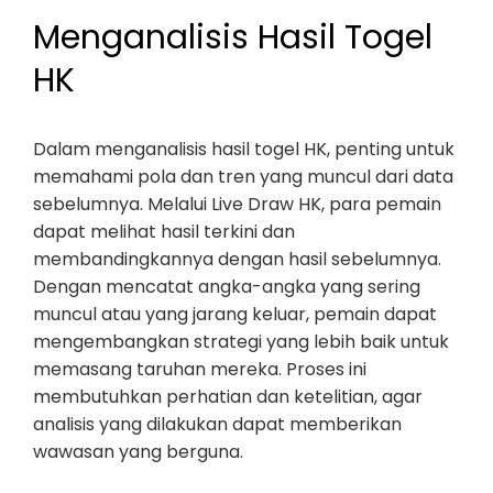
Menganalisis Hasil Togel
HK
Dalam menganalisis hasil togel HK, penting untuk
memahami pola dan tren yang muncul dari data
sebelumnya. Melalui Live Draw HK, para pemain
dapat melihat hasil terkini dan
membandingkannya dengan hasil sebelumnya.
Dengan mencatat angka-angka yang sering
muncul atau yang jarang keluar, pemain dapat
mengembangkan strategi yang lebih baik untuk
memasang taruhan mereka. Proses ini
membutuhkan perhatian dan ketelitian, agar
analisis yang dilakukan dapat memberikan
wawasan yang berguna.