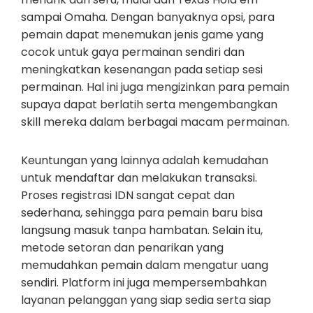
sampai Omaha. Dengan banyaknya opsi, para
pemain dapat menemukan jenis game yang
cocok untuk gaya permainan sendiri dan
meningkatkan kesenangan pada setiap sesi
permainan. Hal ini juga mengizinkan para pemain
supaya dapat berlatih serta mengembangkan
skill mereka dalam berbagai macam permainan.
Keuntungan yang lainnya adalah kemudahan
untuk mendaftar dan melakukan transaksi.
Proses registrasi IDN sangat cepat dan
sederhana, sehingga para pemain baru bisa
langsung masuk tanpa hambatan. Selain itu,
metode setoran dan penarikan yang
memudahkan pemain dalam mengatur uang
sendiri. Platform ini juga mempersembahkan
layanan pelanggan yang siap sedia serta siap