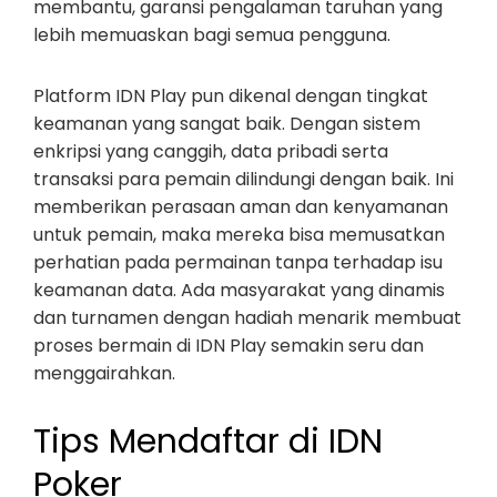
membantu, garansi pengalaman taruhan yang
lebih memuaskan bagi semua pengguna.
Platform IDN Play pun dikenal dengan tingkat
keamanan yang sangat baik. Dengan sistem
enkripsi yang canggih, data pribadi serta
transaksi para pemain dilindungi dengan baik. Ini
memberikan perasaan aman dan kenyamanan
untuk pemain, maka mereka bisa memusatkan
perhatian pada permainan tanpa terhadap isu
keamanan data. Ada masyarakat yang dinamis
dan turnamen dengan hadiah menarik membuat
proses bermain di IDN Play semakin seru dan
menggairahkan.
Tips Mendaftar di IDN
Poker