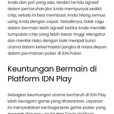
Anda dan pot yang ada. Hindari terlalu agresif
dalam pertaruhan jika Anda mempunyai sedikit
chip, sebab ini bisa membuat Anda hilang semua
uang Anda dengan cepat. Sebaliknya, tidak ragu
dalam bermain lebih agresif ketika Anda memiliki
tumpukan chip yang lebih besar tinggi. Mengatur
dan menilai risiko dengan baik menjadi kunci
utama dalam keberhasilan jangka di masa depan
dalam permainan poker di IDN Poker.
Keuntungan Bermain di
Platform IDN Play
Sebagian keuntungan utama bertaruh di IDN Play
ialah beragam game yang ditawarkan. Layanan
ini menyediakan berbagai jenis game poker yang
menarik dan seru, mulai dari Texas Hold’em