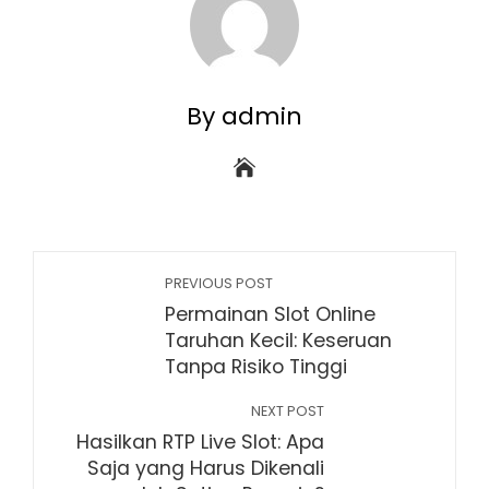
By admin
PREVIOUS POST
Permainan Slot Online
Taruhan Kecil: Keseruan
Tanpa Risiko Tinggi
NEXT POST
Hasilkan RTP Live Slot: Apa
Saja yang Harus Dikenali