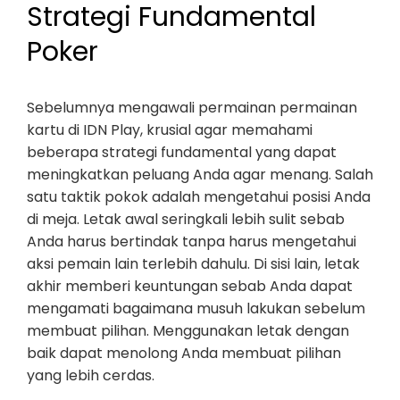
Strategi Fundamental
Poker
Sebelumnya mengawali permainan permainan
kartu di IDN Play, krusial agar memahami
beberapa strategi fundamental yang dapat
meningkatkan peluang Anda agar menang. Salah
satu taktik pokok adalah mengetahui posisi Anda
di meja. Letak awal seringkali lebih sulit sebab
Anda harus bertindak tanpa harus mengetahui
aksi pemain lain terlebih dahulu. Di sisi lain, letak
akhir memberi keuntungan sebab Anda dapat
mengamati bagaimana musuh lakukan sebelum
membuat pilihan. Menggunakan letak dengan
baik dapat menolong Anda membuat pilihan
yang lebih cerdas.