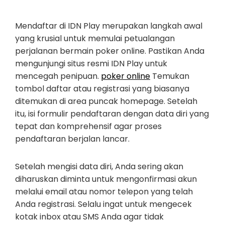
Mendaftar di IDN Play merupakan langkah awal
yang krusial untuk memulai petualangan
perjalanan bermain poker online. Pastikan Anda
mengunjungi situs resmi IDN Play untuk
mencegah penipuan.
poker online
Temukan
tombol daftar atau registrasi yang biasanya
ditemukan di area puncak homepage. Setelah
itu, isi formulir pendaftaran dengan data diri yang
tepat dan komprehensif agar proses
pendaftaran berjalan lancar.
Setelah mengisi data diri, Anda sering akan
diharuskan diminta untuk mengonfirmasi akun
melalui email atau nomor telepon yang telah
Anda registrasi. Selalu ingat untuk mengecek
kotak inbox atau SMS Anda agar tidak