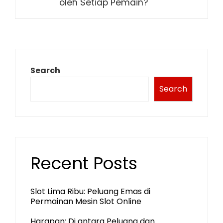
oleh Setiap Pemain?
Search
Search
Recent Posts
Slot Lima Ribu: Peluang Emas di
Permainan Mesin Slot Online
Harapan: Di antara Peluang dan