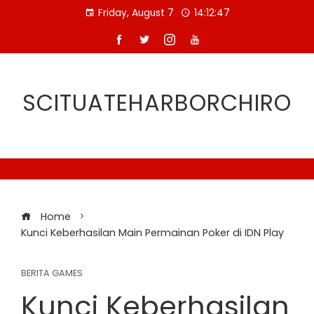
Skip
Friday, August 7
14:12:48
to
content
SCITUATEHARBORCHIRO
Home
Kunci Keberhasilan Main Permainan Poker di IDN Play
BERITA GAMES
Kunci Keberhasilan