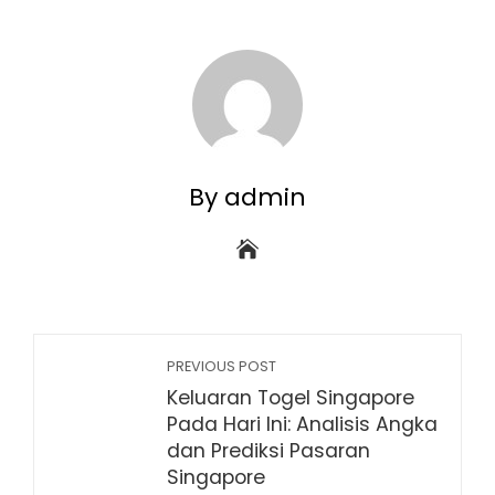
By admin
PREVIOUS POST
Keluaran Togel Singapore
Pada Hari Ini: Analisis Angka
dan Prediksi Pasaran
Singapore