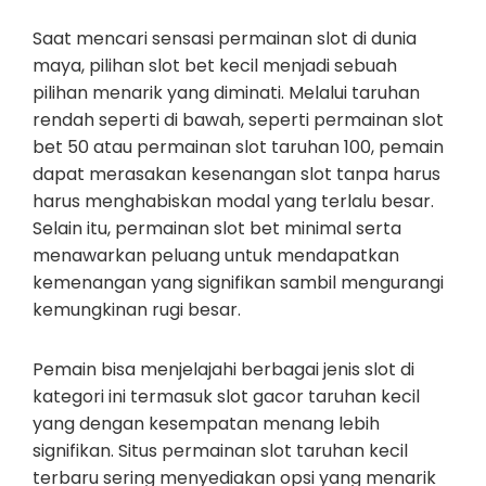
Saat mencari sensasi permainan slot di dunia
maya, pilihan slot bet kecil menjadi sebuah
pilihan menarik yang diminati. Melalui taruhan
rendah seperti di bawah, seperti permainan slot
bet 50 atau permainan slot taruhan 100, pemain
dapat merasakan kesenangan slot tanpa harus
harus menghabiskan modal yang terlalu besar.
Selain itu, permainan slot bet minimal serta
menawarkan peluang untuk mendapatkan
kemenangan yang signifikan sambil mengurangi
kemungkinan rugi besar.
Pemain bisa menjelajahi berbagai jenis slot di
kategori ini termasuk slot gacor taruhan kecil
yang dengan kesempatan menang lebih
signifikan. Situs permainan slot taruhan kecil
terbaru sering menyediakan opsi yang menarik